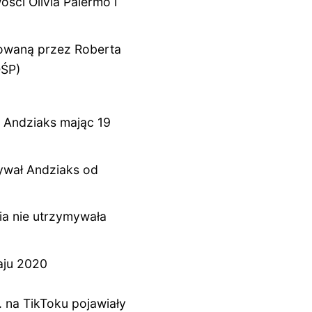
ości Olivia Palermo i
towaną przez Roberta
OŚP)
a Andziaks mając 19
ywał Andziaks od
ia nie utrzymywała
aju 2020
 na TikToku pojawiały