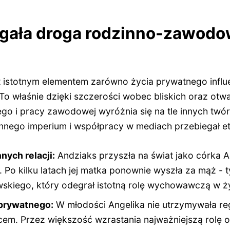
egała droga rodzinno-zawod
 istotnym elementem zarówno życia prywatnego influen
. To właśnie dzięki szczerości wobec bliskich oraz o
ego i pracy zawodowej wyróżnia się na tle innych twó
nnego imperium i współpracy w mediach przebiegał e
nych relacji:
Andziaks przyszła na świat jako córka Ag
 Po kilku latach jej matka ponownie wyszła za mąż - 
skiego, który odegrał istotną rolę wychowawczą w ży
 prywatnego:
W młodości Angelika nie utrzymywała re
cem. Przez większość wzrastania najważniejszą rolę 