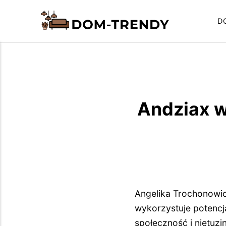
D
Andziax w
Angelika Trochonowicz
wykorzystuje potencj
społeczność i nietuzi