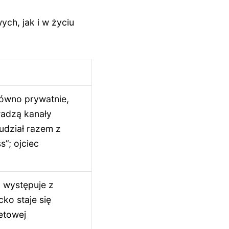
ch, jak i w życiu
równo prywatnie,
wadzą kanały
udział razem z
”; ojciec
 występuje z
cko staje się
etowej