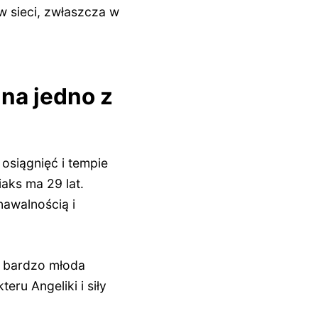
w sieci, zwłaszcza w
na jedno z
osiągnięć i tempie
ziaks ma
29 lat
.
nawalnością i
o bardzo młoda
eru Angeliki i siły