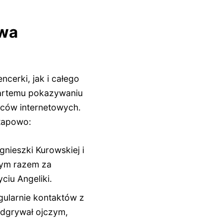
owa
cerki, jak i całego
twartemu pokazywaniu
rców internetowych.
tapowo:
nieszki Kurowskiej i
tym razem za
ciu Angeliki.
gularnie kontaktów z
odgrywał ojczym,