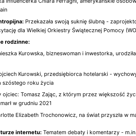
ska influencerka Chiara Ferragni, amerykańskie osobow
ain
ntropijna:
Przekazała swoją suknię ślubną - zaprojek
cytację dla Wielkiej Orkiestry Świątecznej Pomocy (W
e rodzinne:
ieszka Kurowska, bizneswoman i inwestorka, urodził
jciech Kurowski, przedsiębiorca hotelarski - wychow
 szóstego roku życia
y ojciec: Tomasz Zając, z którym przez większość życ
zmarł w grudniu 2021
rlotte Elizabeth Trochonowicz, na świat przyszła w m
turze internetu:
Tematem debaty i komentarzy - m.in.