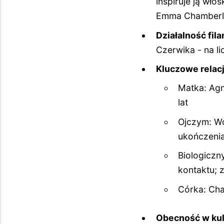
inspiruje ją wło
Emma Chamberl
Działalność fila
Czerwika - na li
Kluczowe relacj
Matka: Agn
lat
Ojczym: Wo
ukończenia
Biologiczn
kontaktu; 
Córka: Cha
Obecność w kul