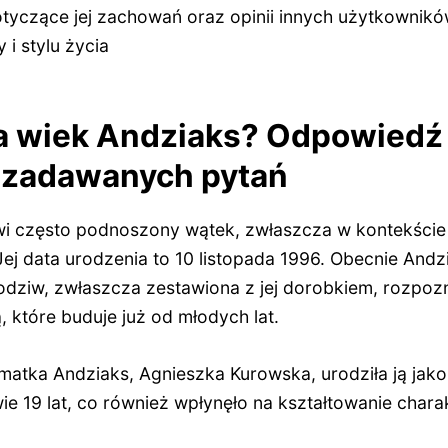
dotyczące jej zachowań oraz opinii innych użytkownikó
 i stylu życia
a wiek Andziaks? Odpowiedź 
j zadawanych pytań
i często podnoszony wątek, zwłaszcza w kontekście 
Jej data urodzenia to 10 listopada 1996. Obecnie And
podziw, zwłaszcza zestawiona z jej dorobkiem, rozpoz
 które buduje już od młodych lat.
 matka Andziaks, Agnieszka Kurowska, urodziła ją jak
e 19 lat, co również wpłynęło na kształtowanie charakt