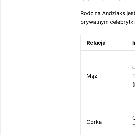
Rodzina Andziaks jes
prywatnym celebrytki.
Relacja
I
Mąż
(
C
Córka