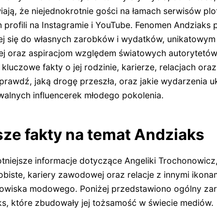
iają, że niejednokrotnie gości na łamach serwisów pl
h profili na Instagramie i YouTube. Fenomen Andziaks
j się do własnych zarobków i wydatków, unikatowym
ej oraz aspiracjom względem światowych autorytetów
kluczowe fakty o jej rodzinie, karierze, relacjach ora
prawdź, jaką drogę przeszła, oraz jakie wydarzenia u
walnych influencerek młodego pokolenia.
ze fakty na temat Andziaks
tniejsze informacje dotyczące Angeliki Trochonowicz
obiste, kariery zawodowej oraz relacje z innymi ikonam
odowiska modowego. Poniżej przedstawiono ogólny zar
s, które zbudowały jej tożsamość w świecie mediów.