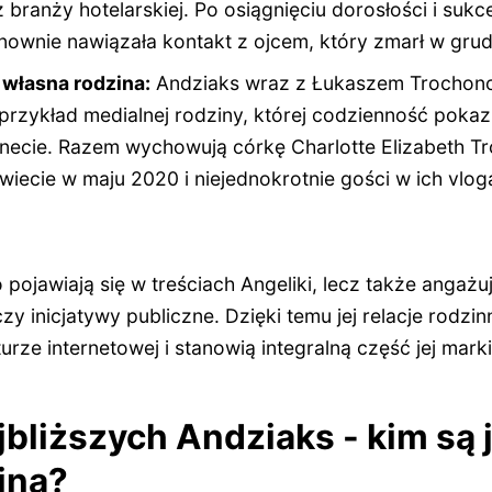
 branży hotelarskiej. Po osiągnięciu dorosłości i sukc
nie nawiązała kontakt z ojcem, który zmarł w grud
 własna rodzina:
Andziaks wraz z Łukaszem Trochon
przykład medialnej rodziny, której codzienność pokaz
rnecie. Razem wychowują córkę Charlotte Elizabeth T
świecie w maju 2020 i niejednokrotnie gości w ich vlo
o pojawiają się w treściach Angeliki, lecz także angażu
zy inicjatywy publiczne. Dzięki temu jej relacje rodzi
rze internetowej i stanowią integralną część jej marki
jbliższych Andziaks - kim są j
zina?