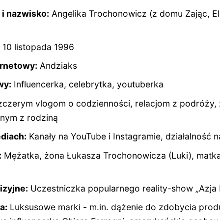
i nazwisko:
Angelika Trochonowicz (z domu Zając, El
10 listopada 1996
rnetowy:
Andziaks
wy:
Influencerka, celebrytka, youtuberka
czerym vlogom o codzienności, relacjom z podróży,
nym z rodziną
diach:
Kanały na YouTube i Instagramie, działalność n
:
Mężatka, żona Łukasza Trochonowicza (Luki), matka 
izyjne:
Uczestniczka popularnego reality-show „Azja
a:
Luksusowe marki - m.in. dążenie do zdobycia pro