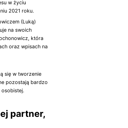
esu w życiu
niu 2021 roku.
owiczem (Luką)
uje na swoich
rochonowicz, która
gach oraz wpisach na
ją się w tworzenie
nne pozostają bardzo
 osobistej.
ej partner,