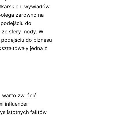
otkarskich, wywiadów
 polega zarówno na
 podejściu do
 ze sfery mody. W
z podejściu do biznesu
kształtowały jedną z
, warto zwrócić
i influencer
ys istotnych faktów