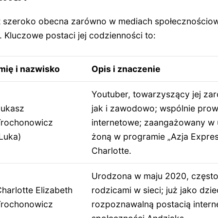
t szeroko obecna zarówno w mediach społecznościowy
 Kluczowe postaci jej codzienności to:
mię i nazwisko
Opis i znaczenie
Youtuber, towarzyszący jej za
Łukasz
jak i zawodowo; wspólnie pro
Trochonowicz
internetowe; zaangażowany w 
Luka)
żoną w programie „Azja Express
Charlotte.
Urodzona w maju 2020, często
harlotte Elizabeth
rodzicami w sieci; już jako dzie
Trochonowicz
rozpoznawalną postacią intern