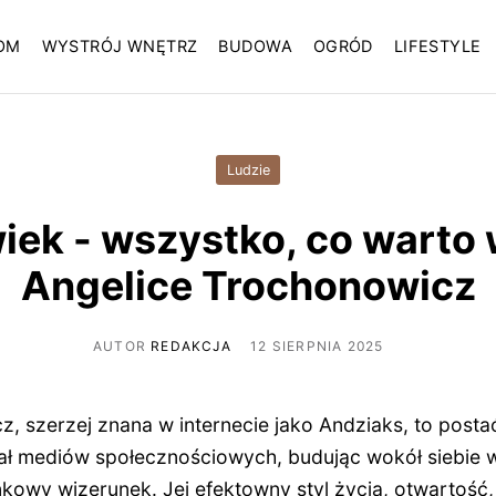
OM
WYSTRÓJ WNĘTRZ
BUDOWA
OGRÓD
LIFESTYLE
Ludzie
iek - wszystko, co warto 
Angelice Trochonowicz
AUTOR
REDAKCJA
12 SIERPNIA 2025
, szerzej znana w internecie jako Andziaks, to posta
ał mediów społecznościowych, budując wokół siebie 
nkowy wizerunek. Jej efektowny styl życia, otwartość,