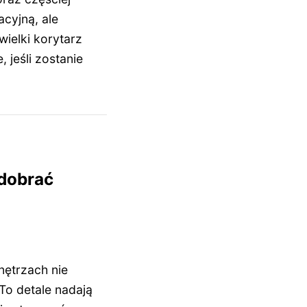
acyjną, ale
ielki korytarz
 jeśli zostanie
dobrać
ętrzach nie
 To detale nadają