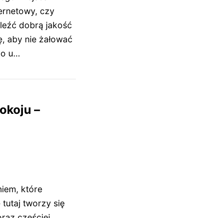
ternetowy, czy
leźć dobrą jakość
ę, aby nie żałować
no u…
okoju –
iem, które
tutaj tworzy się
oraz częściej