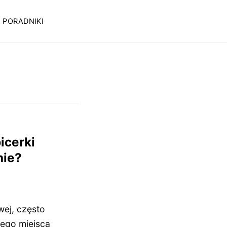
PORADNIKI
icerki
nie?
wej, często
ego miejsca