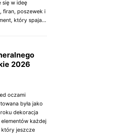
 się w ideę
 firan, poszewek i
ment, który spaja…
neralnego
kie 2026
zed oczami
ktowana była jako
6 roku dekoracja
h elementów każdej
 który jeszcze