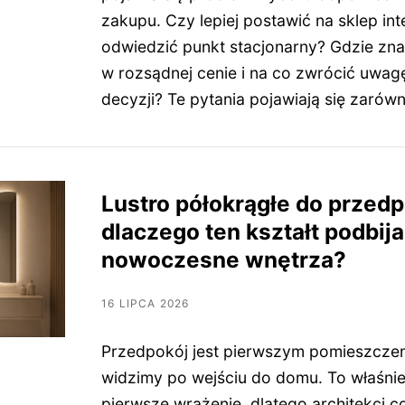
zakupu. Czy lepiej postawić na sklep in
odwiedzić punkt stacjonarny? Gdzie zna
w rozsądnej cenie i na co zwrócić uwag
decyzji? Te pytania pojawiają się zarów
Lustro półokrągłe do przedp
dlaczego ten kształt podbija
nowoczesne wnętrza?
16 LIPCA 2026
Przedpokój jest pierwszym pomieszczen
widzimy po wejściu do domu. To właśnie 
pierwsze wrażenie, dlatego architekci c