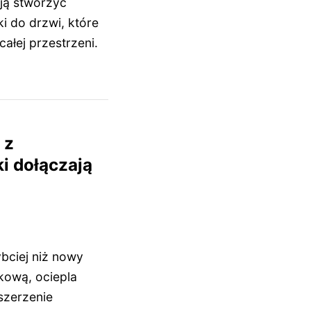
ją stworzyć
i do drzwi, które
 całej przestrzeni.
 z
ki dołączają
bciej niż nowy
kową, ociepla
zszerzenie