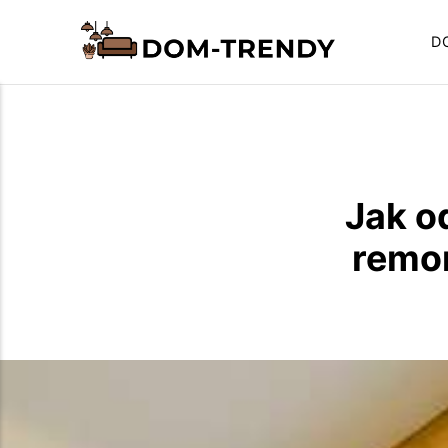
D
Jak o
remo