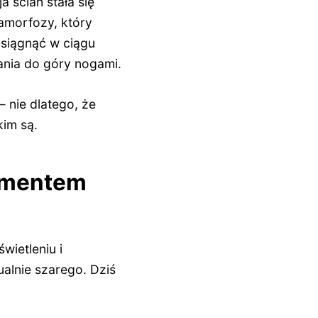
a ścian stała się
amorfozy, który
osiągnąć w ciągu
ania do góry nogami.
— nie dlatego, że
kim są.
lementem
wietleniu i
ualnie szarego. Dziś