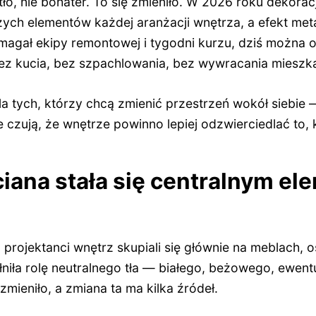
ło, nie bohater. To się zmieniło. W 2026 roku dekoracj
zych elementów każdej aranżacji wnętrza, a efekt met
agał ekipy remontowej i tygodni kurzu, dziś można 
z kucia, bez szpachlowania, bez wywracania mieszk
la tych, którzy chcą zmienić przestrzeń wokół siebie 
e czują, że wnętrze powinno lepiej odzwierciedlać to, 
iana stała się centralnym e
rojektanci wnętrz skupiali się głównie na meblach, oś
niła rolę neutralnego tła — białego, beżowego, ewent
zmieniło, a zmiana ta ma kilka źródeł.