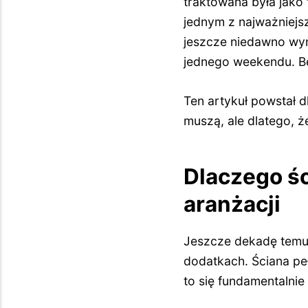
traktowana była jako t
jednym z najważniejs
jeszcze niedawno wym
jednego weekendu. Be
Ten artykuł powstał d
muszą, ale dlatego, ż
Dlaczego śc
aranżacji
Jeszcze dekadę temu p
dodatkach. Ściana peł
to się fundamentalnie 