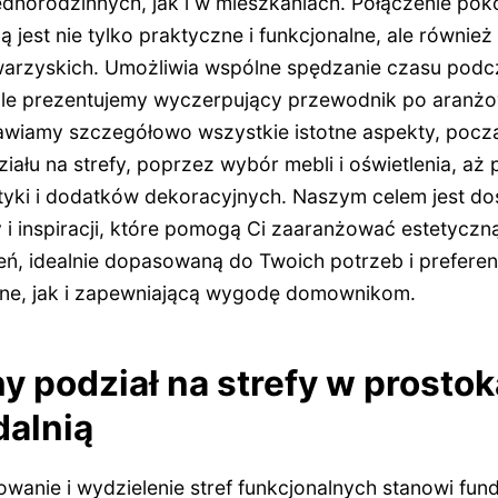
norodzinnych, jak i w mieszkaniach. Połączenie pok
ną jest nie tylko praktyczne i funkcjonalne, ale równi
owarzyskich. Umożliwia wspólne spędzanie czasu podc
ule prezentujemy wyczerpujący przewodnik po aranż
mawiamy szczegółowo wszystkie istotne aspekty, poc
ału na strefy, poprzez wybór mebli i oświetlenia, aż
tyki i dodatków dekoracyjnych. Naszym celem jest do
i inspiracji, które pomogą Ci zaaranżować estetyczną
ń, idealnie dopasowaną do Twoich potrzeb i preferen
jne, jak i zapewniającą wygodę domownikom.
y podział na strefy w prosto
dalnią
wanie i wydzielenie stref funkcjonalnych stanowi fun