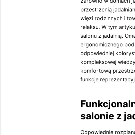
zarówno w domach jed
przestrzenią jadalnia
więzi rodzinnych i t
relaksu. W tym artyk
salonu z jadalnią. O
ergonomicznego podzi
odpowiedniej kolorys
kompleksowej wiedzy 
komfortową przestrze
funkcje reprezentacy
Funkcjonaln
salonie z ja
Odpowiednie rozplano