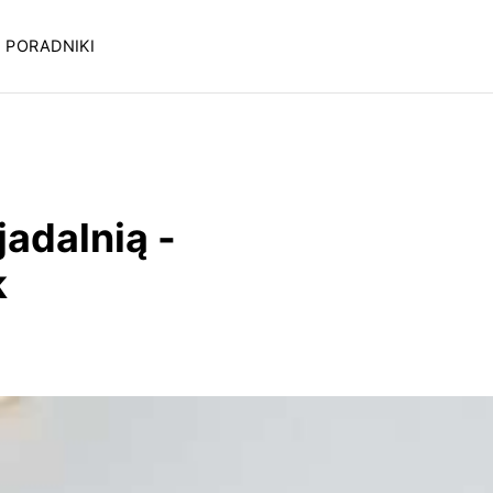
PORADNIKI
adalnią -
k