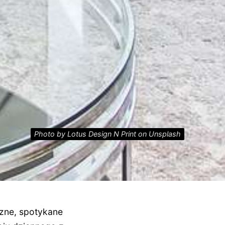
Photo by Lotus Design N Print on Unsplash
czne, spotykane