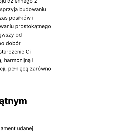
oju dziennego z
eż sprzyja budowaniu
zas posiłków i
owaniu prostokątnego
ząwszy od
 po dobór
starczenie Ci
, harmonijną i
cji, pełniącą zarówno
kątnym
dament udanej