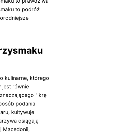
 smaku to prawdziwa
ysmaku to podróż
dorodniejsze
 przysmaku
o kulinarne, którego
 jest równie
oznaczającego "ikrę
sposób podania
aru, kultywuje
arzywa osiągają
ej Macedonii,