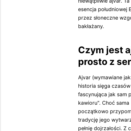
niewątpliwie ajvar. 
esencja południowej 
przez słoneczne wzgór
bakłażany.
Czym jest a
prosto z se
Ajvar (wymawiane jako
historia sięga czasó
fascynująca jak sam 
kawioru". Choć sama 
początkowo przypomin
tradycję jego wytwar
pełnię dojrzałości. Z 