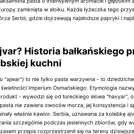
Ta aksamitna pasta o intensywnym aromacie i głębokim
Europy zamknięta w słoiku. Każda łyżeczka tego prz
za Serbii, gdzie dojrzewają najsłodsze papryki i naj
jvar? Historia bałkańskiego
rbskiej kuchni
 "ajwar") to nie tylko pasta warzywna - to dziedzictw
w świetności Imperium Osmańskiego. Etymologia nazwy
produkt - wywodzi się od tureckiego słowa "havyar", 
pasta nie zawiera owoców morza, jej konsystencja i 
ały właśnie kawior. Serbia, uznawana za kolebkę ajv
zania szczególnie podczas jesiennych zbiorów, gdy w
czasem przepis rozprzestrzenił się na tereny dzisiejsz