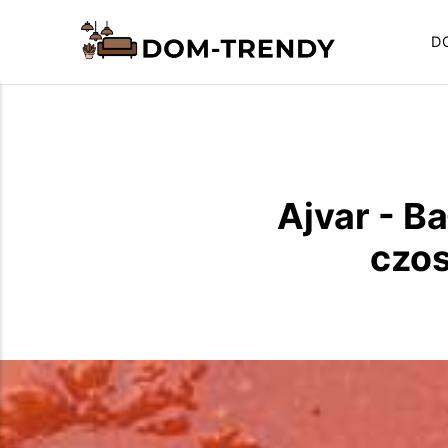
D
Ajvar - B
czos