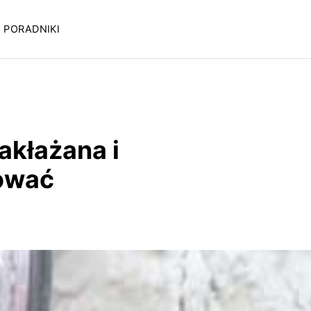
PORADNIKI
akłażana i
bować