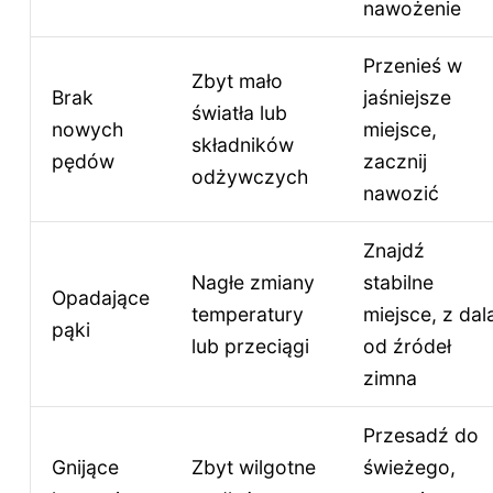
nawożenie
Przenieś w
Zbyt mało
Brak
jaśniejsze
światła lub
nowych
miejsce,
składników
pędów
zacznij
odżywczych
nawozić
Znajdź
Nagłe zmiany
stabilne
Opadające
temperatury
miejsce, z dal
pąki
lub przeciągi
od źródeł
zimna
Przesadź do
Gnijące
Zbyt wilgotne
świeżego,