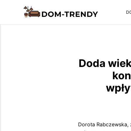
D
Doda wiek 
kon
wpły
Dorota Rabczewska, z