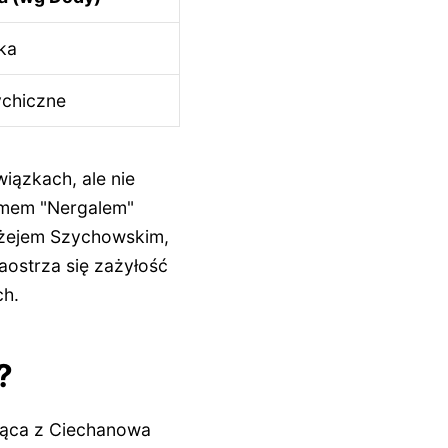
ka
ychiczne
iązkach, ale nie
damem "Nergalem"
ażejem Szychowskim,
aostrza się zażyłość
ch.
?
ząca z Ciechanowa