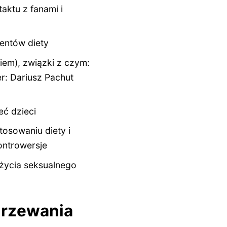
aktu z fanami i
entów diety
em), związki z czym:
er: Dariusz Pachut
eć dzieci
osowaniu diety i
ontrowersje
 życia seksualnego
ojrzewania