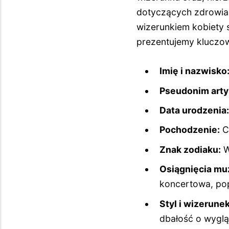
dotyczących zdrowia c
wizerunkiem kobiety s
prezentujemy kluczowe
Imię i nazwisko
Pseudonim arty
Data urodzenia:
Pochodzenie:
C
Znak zodiaku:
W
Osiągnięcia mu
koncertowa, po
Styl i wizerunek
dbałość o wyglą