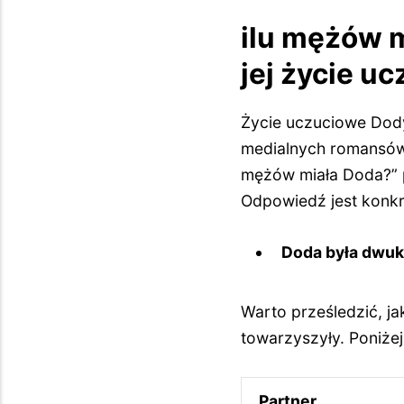
ilu mężów m
jej życie u
Życie uczuciowe Dody
medialnych romansów, 
mężów miała Doda?” po
Odpowiedź jest konkr
Doda była dwuk
Warto prześledzić, ja
towarzyszyły. Poniżej
Partner