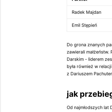
Radek Majdan
Emil Stępień
Do grona znanych par
zawierali małżeństw.
Darskim - liderem ze
była również w relac
z Dariuszem Pachutem
jak przebie
Od najmłodszych lat