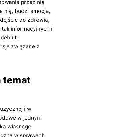
mowanie przez nią
a nią, budzi emocje,
odejście do zdrowia,
tali informacyjnych i
 debiutu
rsje związane z
a temat
uzycznej i w
awodowe w jednym
orka własnego
liczną w sprawach