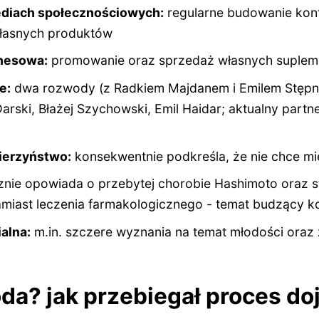
diach społecznościowych:
regularne budowanie kont
łasnych produktów
znesowa:
promowanie oraz sprzedaż własnych suplem
e:
dwa rozwody (z Radkiem Majdanem i Emilem Stępni
rski, Błażej Szychowski, Emil Haidar; aktualny partn
ierzyństwo:
konsekwentnie podkreśla, że nie chce mi
znie opowiada o przebytej chorobie Hashimoto oraz st
amiast leczenia farmakologicznego - temat budzący k
alna:
m.in. szczere wyznania na temat młodości oraz
doda? jak przebiegał proces d