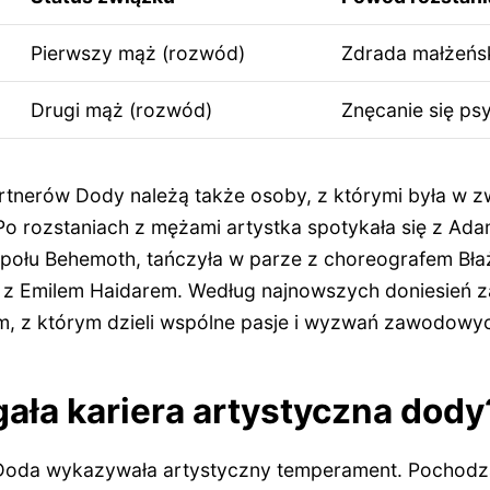
Pierwszy mąż (rozwód)
Zdrada małżeńs
Drugi mąż (rozwód)
Znęcanie się ps
tnerów Dody należą także osoby, z którymi była w zw
 Po rozstaniach z mężami artystka spotykała się z A
społu Behemoth, tańczyła w parze z choreografem Bł
ji z Emilem Haidarem. Według najnowszych doniesień z
, z którym dzieli wspólne pasje i wyzwań zawodowy
gała kariera artystyczna dody
 Doda wykazywała artystyczny temperament. Pochod