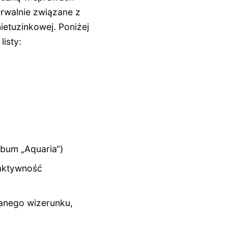
erwalnie związane z
nietuzinkowej. Poniżej
isty:
lbum „Aquaria“)
 aktywność
zanego wizerunku,