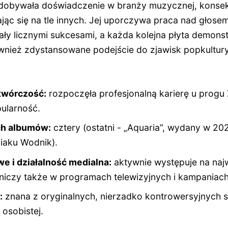
dobywała doświadczenie w branży muzycznej, konsekw
ając się na tle innych. Jej uporczywa praca nad głosem
y licznymi sukcesami, a każda kolejna płyta demonst
ównież zdystansowane podejście do zjawisk popkultury
 twórczość:
rozpoczęła profesjonalną karierę u progu
ularność.
ch albumów:
cztery (ostatni - „Aquaria”, wydany w 20
diaku Wodnik).
e i działalność medialna:
aktywnie występuje na naj
niczy także w programach telewizyjnych i kampaniac
:
znana z oryginalnych, nierzadko kontrowersyjnych sty
osobistej.