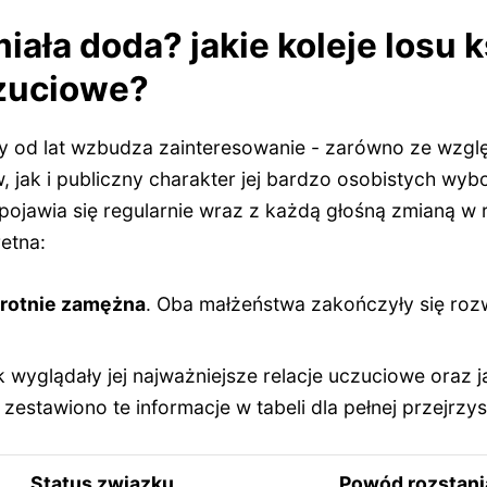
iała doda? jakie koleje losu 
czuciowe?
 od lat wzbudza zainteresowanie - zarówno ze wzglę
jak i publiczny charakter jej bardzo osobistych wybo
jawia się regularnie wraz z każdą głośną zmianą w re
etna:
rotnie zamężna
. Oba małżeństwa zakończyły się ro
k wyglądały jej najważniejsze relacje uczuciowe oraz 
 zestawiono te informacje w tabeli dla pełnej przejrzys
Status związku
Powód rozstani