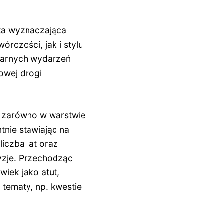
ata wyznaczająca
órczości, jak i stylu
ularnych wydarzeń
owej drogi
- zarówno w warstwie
tnie stawiając na
iczba lat oraz
yzje. Przechodząc
wiek jako atut,
 tematy, np. kwestie