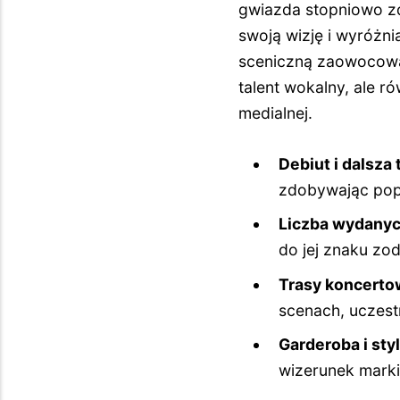
gwiazda stopniowo z
swoją wizję i wyróżni
sceniczną zaowocował
talent wokalny, ale r
medialnej.
Debiut i dalsza
zdobywając pop
Liczba wydany
do jej znaku zo
Trasy koncertow
scenach, uczest
Garderoba i styl
wizerunek marki 