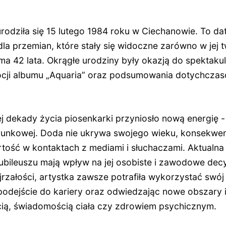
odziła się 15 lutego 1984 roku w Ciechanowie. To d
la przemian, które stały się widoczne zarówno w jej tw
 ma
42 lata
. Okrągłe urodziny były okazją do spektak
cji albumu „Aquaria” oraz podsumowania dotychczas
ej dekady życia piosenkarki przyniosło nową energię 
erunkowej. Doda nie ukrywa swojego wieku, konsekwen
tość w kontaktach z mediami i słuchaczami. Aktualna l
ubileuszu mają wpływ na jej osobiste i zawodowe dec
rzałości, artystka zawsze potrafiła wykorzystać swój 
podejście do kariery oraz odwiedzając nowe obszary i
ią, świadomością ciała czy zdrowiem psychicznym.