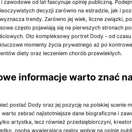
 i zawodowe od lat fascynuje opinię publiczną. Podej
eoczywistych decyzji zarówno na estradzie, jak i poz
wyznacza trendy. Zarówno jej wiek, liczne związki, p
nesowa często pojawiają się na pierwszych stronach por
ściowych. Oto kompleksowy portret Dody - od czasu
 kluczowe momenty życia prywatnego aż po kontrowe
ntów diety oraz leczeniem chorób przewlekłych.
owe informacje warto znać n
eć postać Dody oraz jej pozycję na polskiej scenie m
, warto zebrać najistotniejsze dane biograficzne i z
tylko artystka, lecz również przedsiębiorczyni, kreat
zadko, osoba wywierająca realny wpływ na opinię pub