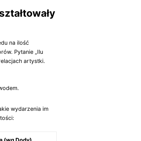
kształtowały
du na ilość
rów. Pytanie „Ilu
lacjach artystki.
zwodem.
jakie wydarzenia im
tości:
a (wg Dody)