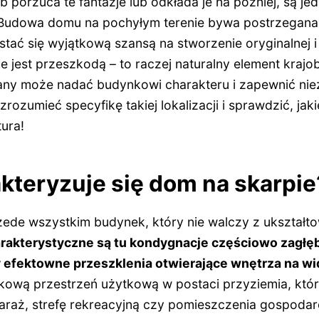
porzuca te fantazje lub odkłada je na później, są jedn
 Budowa domu na pochyłym terenie bywa postrzegana 
tać się wyjątkową szansą na stworzenie oryginalnej i
ie jest przeszkodą – to raczej naturalny element krajo
any może nadać budynkowi charakteru i zapewnić nie
ozumieć specyfikę takiej lokalizacji i sprawdzić, jak
ura!
kteryzuje się dom na skarpie
zede wszystkim budynek, który nie walczy z ukształto
rakterystyczne są tu kondygnacje częściowo zagłęb
 efektowne przeszklenia otwierające wnętrza na wi
kową przestrzeń użytkową w postaci przyziemia, któ
araż, strefę rekreacyjną czy pomieszczenia gospodarc