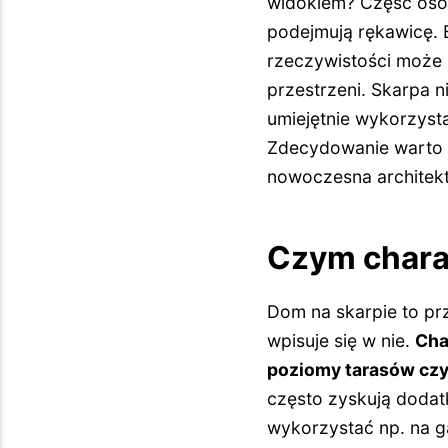
widokiem? Część osób 
podejmują rękawicę.
rzeczywistości może s
przestrzeni. Skarpa n
umiejętnie wykorzyst
Zdecydowanie warto zr
nowoczesna architekt
Czym chara
Dom na skarpie to pr
wpisuje się w nie.
Cha
poziomy tarasów czy
często zyskują dodat
wykorzystać np. na g