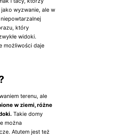
ak i tacy, którzy
jako wyzwanie, ale w
 niepowtarzalnej
brazu, który
zwykłe widoki.
ie możliwości daje
?
waniem terenu, ale
ione w ziemi, różne
doki.
Takie domy
re można
ze. Atutem jest też