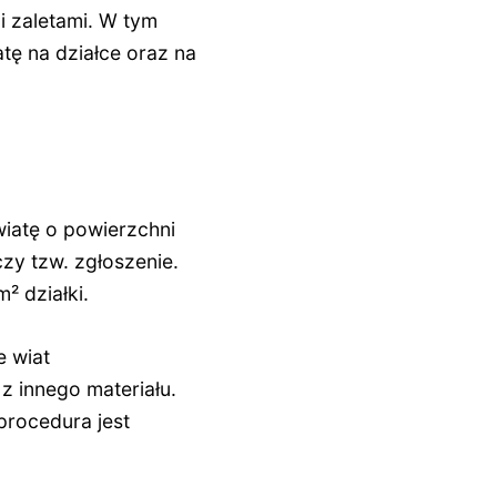
i zaletami. W tym
atę na działce oraz na
wiatę o powierzchni
zy tzw. zgłoszenie.
² działki.
e wiat
 innego materiału.
procedura jest