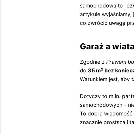
samochodowa to rozwi
artykule wyjaśniamy, 
co zwrócić uwagę prz
Garaż a wiat
Zgodnie z
Prawem b
do
35 m²
bez koniec
Warunkiem jest, aby t
Dotyczy to m.in. par
samochodowych – niez
To dobra wiadomość dl
znacznie prostsza i