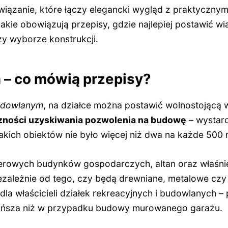
ązanie, które łączy elegancki wygląd z praktycznym
jakie obowiązują przepisy, gdzie najlepiej postawić wi
y wyborze konstrukcji.
a – co mówią przepisy?
udowlanym
, na działce można postawić wolnostojącą 
zności uzyskiwania pozwolenia na budowę
– wystarc
akich obiektów nie było więcej niż dwa na każde 500 m
terowych budynków gospodarczych, altan oraz właśni
ależnie od tego, czy będą drewniane, metalowe czy z
a właścicieli działek rekreacyjnych i budowlanych – 
 tańsza niż w przypadku budowy murowanego garażu.