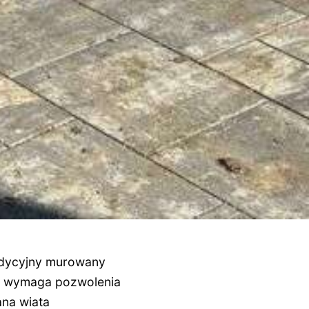
radycyjny murowany
nie wymaga pozwolenia
ana wiata