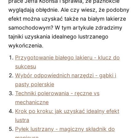
prace Jeffa Koonsa i sprawia, że paznokcie
wyglądają obłędnie. Ale czy wiesz, że podobny
efekt można uzyskać także na białym lakierze
samochodowym? W tym artykule zdradzimy
tajniki uzyskania idealnego lustrzanego
wykończenia.
Przygotowanie białego lakieru - klucz do
sukcesu
Wybór odpowiednich narzędzi - gąbki i
pasty polerskie
Techniki polerowania - ręczne vs
mechaniczne
Krok po kroku: jak uzyskać idealny efekt
lustra
Pyłek lustrzany - magiczny składnik do
manicure