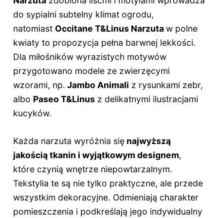
Narzuta
zdobiona liśćmi i motylami wprowadza
do sypialni subtelny klimat ogrodu,
natomiast
Occitane T&Linus Narzuta
w polne
kwiaty to propozycja pełna barwnej lekkości.
Dla miłośników wyrazistych motywów
przygotowano modele ze zwierzęcymi
wzorami, np.
Jambo Animali
z rysunkami zebr,
albo
Paseo T&Linus
z delikatnymi ilustracjami
kucyków.
Każda narzuta wyróżnia się
najwyższą
jakością tkanin i wyjątkowym designem
,
które czynią wnętrze niepowtarzalnym.
Tekstylia te są nie tylko praktyczne, ale przede
wszystkim dekoracyjne. Odmieniają charakter
pomieszczenia i podkreślają jego indywidualny