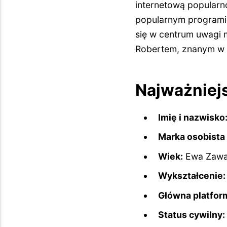
internetową popularn
popularnym programie
się w centrum uwagi 
Robertem, znanym w s
Najważniej
Imię i nazwisko
Marka osobista
Wiek:
Ewa Zawad
Wykształcenie:
Główna platfor
Status cywilny: