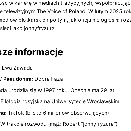
ość w karierę w mediach tradycyjnych, współpracując
 telewizyjnym The Voice of Poland. W lutym 2025 rok
mediów plotkarskich po tym, jak oficjalnie ogłosiła 
ieci jako johnyfryzura.
sze informacje
:
Ewa Zawada
 / Pseudonim:
Dobra Faza
a urodziła się w 1997 roku. Obecnie ma
29 lat
.
Filologia rosyjska na Uniwersytecie Wrocławskim
ma:
TikTok (blisko 6 milionów obserwujących)
W trakcie rozwodu (mąż: Robert "johnyfryzura")