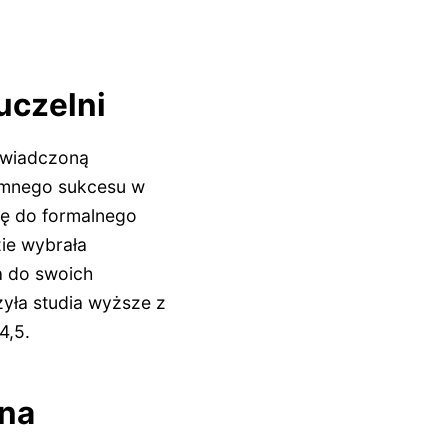
uczelni
oświadczoną
romnego sukcesu w
gę do formalnego
ie wybrała
ła do swoich
ła studia wyższe z
4,5.
 na