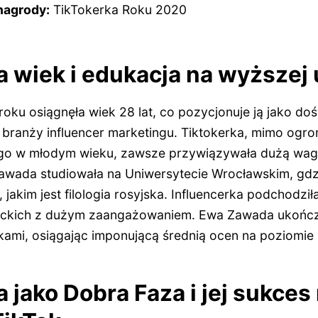
nagrody:
TikTokerka Roku 2020
wiek i edukacja na wyższej 
ku osiągnęła wiek 28 lat, co pozycjonuje ją jako d
j branży influencer marketingu. Tiktokerka, mimo og
nego w młodym wieku, zawsze przywiązywała dużą wa
awada studiowała na Uniwersytecie Wrocławskim, gdz
jakim jest filologia rosyjska. Influencerka podchodzi
kich z dużym zaangażowaniem. Ewa Zawada ukończy
ami, osiągając imponującą średnią ocen na poziomie 
jako Dobra Faza i jej sukces