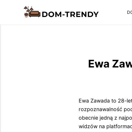
D
Ewa Zawa
Ewa Zawada to 28-letn
rozpoznawalność pod
obecnie jedną z najp
widzów na platformac