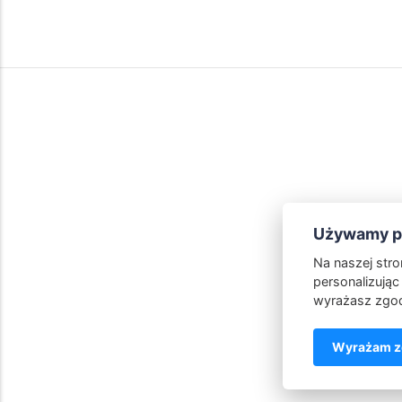
Używamy pl
Na naszej str
personalizując 
wyrażasz zgod
Wyrażam zg