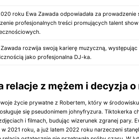
020 roku Ewa Zawada odpowiadała za prowadzenie s
zenie profesjonalnych treści promujących talent sho
ecznościowych.
Zawada rozwija swoją karierę muzyczną, występując
icznością jako profesjonalna DJ-ka.
relacje z mężem i decyzja o
swoje życie prywatne z Robertem, który w środowisk
sługuje się pseudonimem johnyfryzura. Tiktokerka c
djęciach i filmach, budując wizerunek zgranej pary. 
w 2021 roku, a już latem 2022 roku narzeczeni stanęl
ch relacja ostatecznie nie przetrwała próby czasu. W 