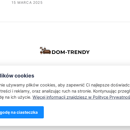
15 MARCA 2025
Kontakt
Polityka Prywatności
ików cookies
onie używamy plików cookies, aby zapewnić Ci najlepsze doświadc
Powered by Publii
treści i reklamy, oraz analizując ruch na stronie. Kontynuując przeg
ę na ich użycie.
Więcej informacji znajdziesz w Polityce Prywatnoś
odę na ciasteczka