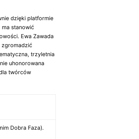
e dzięki platformie
a ma stanowić
obowości. Ewa Zawada
ej zgromadzić
ematyczna, trzyletnia
alnie uhonorowana
dla twórców
nim Dobra Faza).