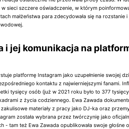
w sieci szczere oświadczenie, w którym poinformował
atach małżeństwa para zdecydowała się na rozstanie i
zwodowej.
i jej komunikacja na platfor
je platformę Instagram jako uzupełnienie swojej dzia
ezpośredniego kontaktu z najwierniejszymi fanami. Inf
 setki tysięcy osób (już w 2021 roku było to 377 tysię
am kadrami z życia codziennego. Ewa Zawada dokumentu
zakulisowe materiały z pracy jako DJ-ka oraz przemy
tagram została wybrana przez twórczynię jako oficjal
h - tam też Ewa Zawada opublikowała swoje głośne 