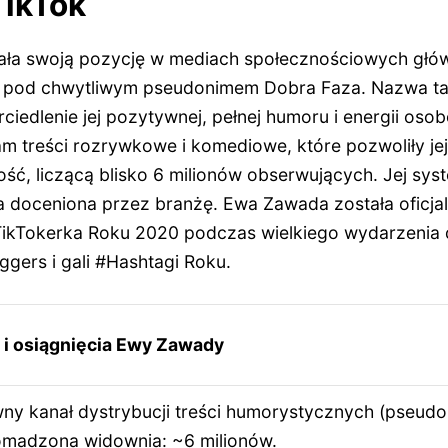
TikTok
a swoją pozycję w mediach społecznościowych główni
je pod chwytliwym pseudonimem Dobra Faza. Nazwa t
ciedlenie jej pozytywnej, pełnej humoru i energii os
tam treści rozrywkowe i komediowe, które pozwoliły j
ść, liczącą blisko 6 milionów obserwujących. Jej syst
a doceniona przez branżę. Ewa Zawada została oficj
TikTokerka Roku 2020 podczas wielkiego wydarzenia 
gers i gali #Hashtagi Roku.
 i osiągnięcia Ewy Zawady
ny kanał dystrybucji treści humorystycznych (pseudo
madzona widownia: ~6 milionów.