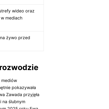
trefy wideo oraz
w w mediach
 na żywo przed
 rozwodzie
u mediów
hętnie pokazywała
Ewa Zawada przyjęła
i na ślubnym
lutym 2025 roku Ewa