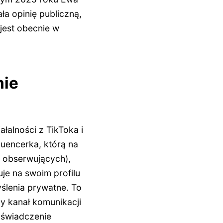
a opinię publiczną,
 jest obecnie w
mie
łalności z TikToka i
luencerka, którą na
cy obserwujących),
je na swoim profilu
ślenia prywatne. To
ny kanał komunikacji
oświadczenie