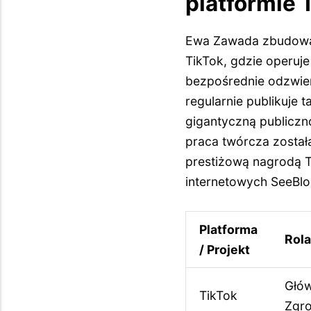
platformie 
Ewa Zawada zbudował
TikTok, gdzie operu
bezpośrednie odzwier
regularnie publikuje 
gigantyczną publiczno
praca twórcza został
prestiżową nagrodą 
internetowych SeeBlog
Platforma
Rola
/ Projekt
Głów
TikTok
Zgro