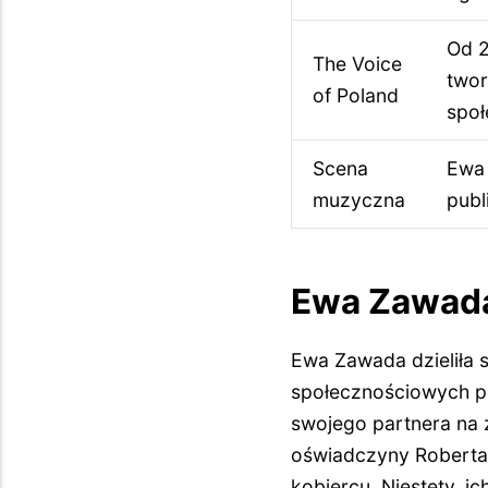
Od 2
The Voice
twor
of Poland
społ
Scena
Ewa 
muzyczna
publ
Ewa Zawada 
Ewa Zawada dzieliła 
społecznościowych po
swojego partnera na z
oświadczyny Roberta 
kobiercu. Niestety, i