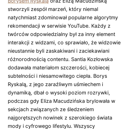
Borysem Ryskalą
oraz Elizą Macudzińską
stworzyli zespół marzeń, który niemal
natychmiast zdominował popularne algorytmy
rekomendacji w serwisie YouTube. Każdy z
twórców odpowiedzialny był za inny element
interakcji z widzami, co sprawiało, że widzowie
nieustannie byli zaskakiwani i zaciekawiani
różnorodnością contentu. Santia Kozłowska
dodawała materiałom szczerości, kobiecej
subtelności i niesamowitego ciepła. Borys
Ryskalą, z jego zaraźliwym uśmiechem i
dynamiką, dbał o wysoki poziom rozrywki,
podczas gdy Eliza Macudzińska brylowała w
sekcjach związanych ze śledzeniem
najgorętszych nowinek z szerokiego świata
mody i cyfrowego lifestylu. Wszyscy