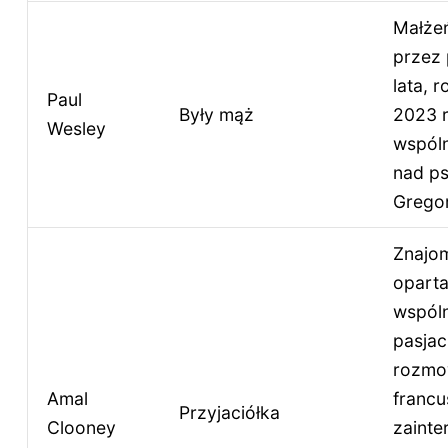
Małże
przez
lata, 
Paul
Były mąż
2023 r
Wesley
wspól
nad p
Grego
Znajo
oparta
wspól
pasjac
rozmo
Amal
francu
Przyjaciółka
Clooney
zainte