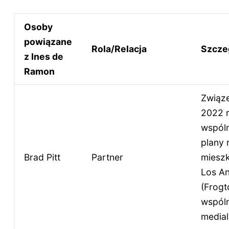
Osoby
powiązane
Rola/Relacja
Szcze
z Ines de
Ramon
Związ
2022 r
wspóln
plany 
Brad Pitt
Partner
miesz
Los An
(Frogt
wspóln
medial