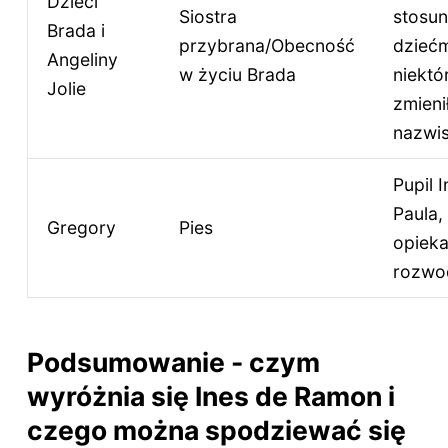
Dzieci
Siostra
stosun
Brada i
przybrana/Obecność
dziećm
Angeliny
w życiu Brada
niektó
Jolie
zmieni
nazwis
Pupil I
Paula,
Gregory
Pies
opieka
rozwo
Podsumowanie - czym
wyróżnia się Ines de Ramon i
czego można spodziewać się