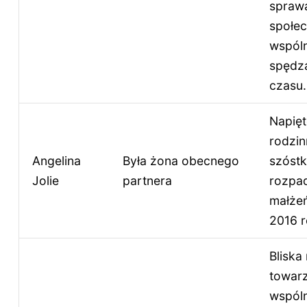
spraw
społec
wspól
spędz
czasu.
Napięt
rodzin
Angelina
Była żona obecnego
szóstk
Jolie
partnera
rozpa
małże
2016 r
Bliska 
towar
wspól