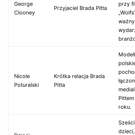
George
przy fi
Przyjaciel Brada Pitta
Clooney
„Wolfs
ważny
wydar
branż
Model
polski
pocho
Nicole
Krótka relacja Brada
łączo
Poturalski
Pitta
medial
Pitte
roku.
Sześci
dzieci