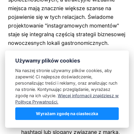
miejsca mają znacznie większe szanse na
pojawienie się w tych relacjach. Świadome
projektowanie "instagramowych momentów"
staje się integralną częścią strategii biznesowej
nowoczesnych lokali gastronomicznych.
Elementy wnętrza, które szczególnie dobrze
Używamy plików cookies
sprawdzają się w mediach społecznościowych:
Na naszej stronie używamy plików cookies, aby
zapewnić Ci najlepsze doświadczenie,
personalizując treści i reklamy, oraz analizując ruch
Instagramowe ściany
- specjalnie
na stronie. Kontynuując przeglądanie, wyrażasz
zaprojektowane tła do zdjęć, często z
zgodę na ich użycie.
Więcej informacji znajdziesz w
Polityce Prywatności.
logo marki lub charakterystycznymi
wzorami
Wyrażam zgodę na ciasteczka
Neonowe napisy
- często zawierające
hashtagi lub slogany związane z marką,