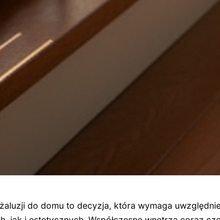
aluzji do domu to decyzja, która wymaga uwzględnie
, jak i estetycznych. Współczesne wnętrza coraz czę