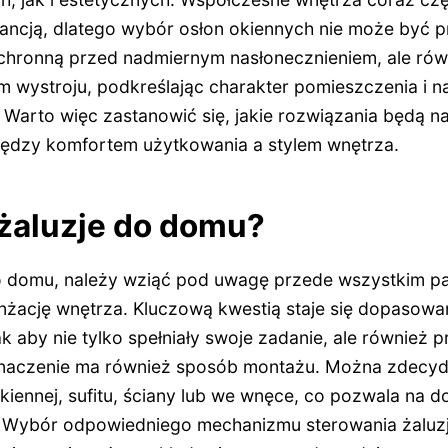
gancją, dlatego wybór osłon okiennych nie może być 
 ochronną przed nadmiernym nasłonecznieniem, ale równ
m wystroju, podkreślając charakter pomieszczenia i 
Warto więc zastanowić się, jakie rozwiązania będą na
iędzy komfortem użytkowania a stylem wnętrza.
 żaluzje do domu?
o domu, należy wziąć pod uwagę przede wszystkim p
nżację wnętrza. Kluczową kwestią staje się dopasowan
 aby nie tylko spełniały swoje zadanie, ale również p
 znaczenie ma również sposób montażu. Można zdecyd
ennej, sufitu, ściany lub we wnęce, co pozwala na d
i. Wybór odpowiedniego mechanizmu sterowania żaluzj