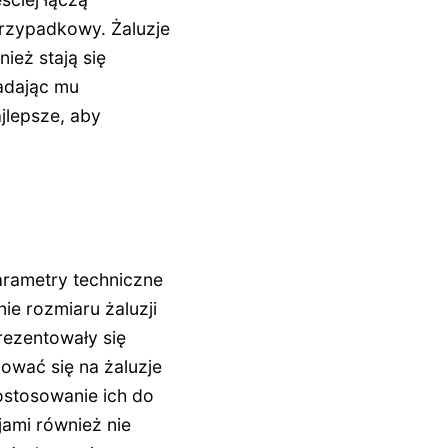
przypadkowy. Żaluzje
ież stają się
nadając mu
jlepsze, aby
arametry techniczne
ie rozmiaru żaluzji
rezentowały się
ować się na żaluzje
ostosowanie ich do
ami również nie