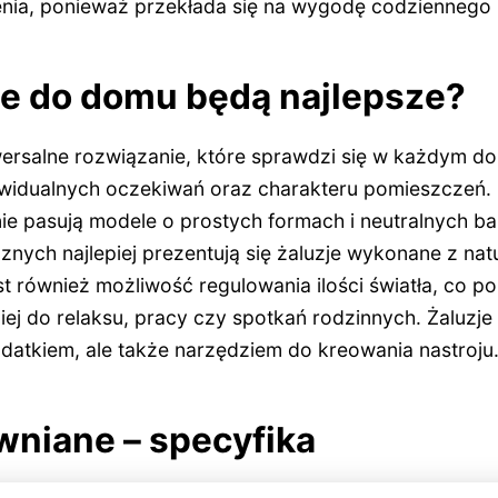
nia, ponieważ przekłada się na wygodę codziennego
je do domu będą najlepsze?
niwersalne rozwiązanie, które sprawdzi się w każdym 
dywidualnych oczekiwań oraz charakteru pomieszczeń.
e pasują modele o prostych formach i neutralnych b
znych najlepiej prezentują się żaluzje wykonane z nat
 również możliwość regulowania ilości światła, co p
j do relaksu, pracy czy spotkań rodzinnych. Żaluzje s
datkiem, ale także narzędziem do kreowania nastroju
wniane – specyfika