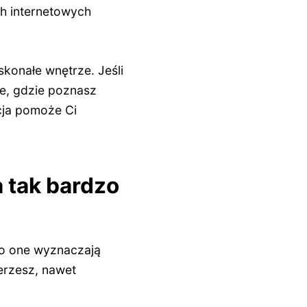
ch internetowych
konałe wnętrze. Jeśli
ce, gdzie poznasz
acja pomoże Ci
 tak bardzo
To one wyznaczają
ierzesz, nawet