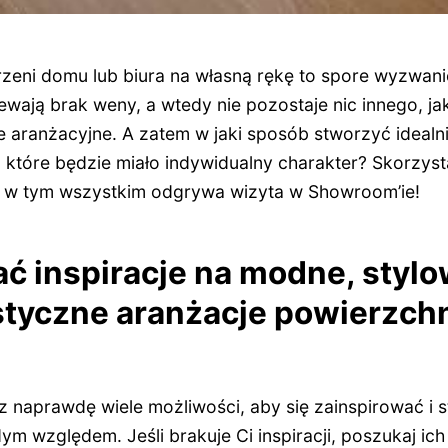
rzeni domu lub biura na własną rękę to spore wyzwani
wają brak weny, a wtedy nie pozostaje nic innego, ja
 aranżacyjne. A zatem w jaki sposób stworzyć idealnie
 które będzie miało indywidualny charakter? Skorzysta
lę w tym wszystkim odgrywa wizyta w Showroom’ie!
ć inspiracje na modne, stylo
styczne aranżacje powierzch
aprawdę wiele możliwości, aby się zainspirować i s
m względem. Jeśli brakuje Ci inspiracji, poszukaj ich 