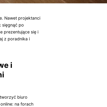
e. Nawet projektanci
k sięgnąć po
 prezentujące się i
j z poradnika i
we i
ni
tworzyć biuro
online: na forach