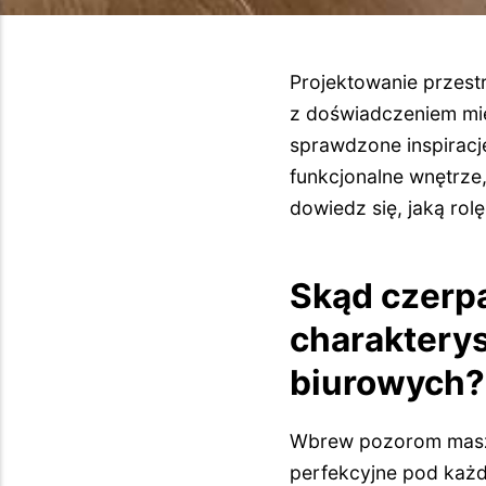
Projektowanie przest
z doświadczeniem mie
sprawdzone inspiracje
funkcjonalne wnętrze,
dowiedz się, jaką ro
Skąd czerpa
charaktery
biurowych?
Wbrew pozorom masz n
perfekcyjne pod każdy