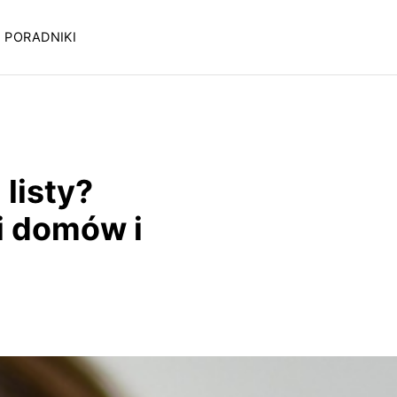
PORADNIKI
listy?
i domów i