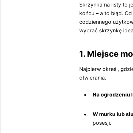
Skrzynka na listy to 
końcu – a to błąd. Od 
codziennego użytkowa
wybrać skrzynkę idea
1. Miejsce mo
Najpierw określ, gdzi
otwierania.
Na ogrodzeniu l
W murku lub sł
posesji.