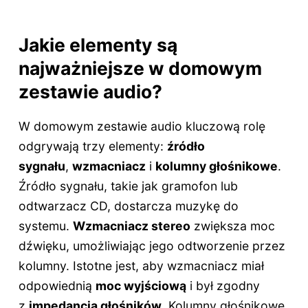
Jakie elementy są
najważniejsze w domowym
zestawie audio?
W domowym zestawie audio kluczową rolę
odgrywają trzy elementy:
źródło
sygnału
,
wzmacniacz
i
kolumny głośnikowe
.
Źródło sygnału, takie jak gramofon lub
odtwarzacz CD, dostarcza muzykę do
systemu.
Wzmacniacz stereo
zwiększa moc
dźwięku, umożliwiając jego odtworzenie przez
kolumny. Istotne jest, aby wzmacniacz miał
odpowiednią
moc wyjściową
i był zgodny
z
impedancją głośników
. Kolumny głośnikowe