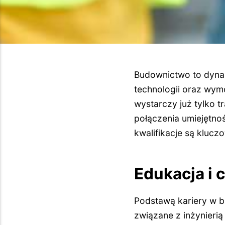
Budownictwo to dynam
technologii oraz wym
wystarczy już tylko 
połączenia umiejętno
kwalifikacje są kluc
Edukacja i c
Podstawą kariery w bu
związane z inżynieri