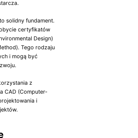
starcza.
to solidny fundament.
obycie certyfikatów
nvironmental Design)
ethod). Tego rodzaju
ych i mogą być
zwoju.
korzystania z
nia CAD (Computer-
projektowania i
jektów.
e