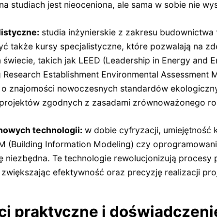
a studiach jest nieoceniona, ale sama w sobie nie wy
listyczne:
studia inżynierskie z zakresu budownictwa 
ć także kursy specjalistyczne, które pozwalają na zd
świecie, takich jak LEED (Leadership in Energy and E
 Research Establishment Environmental Assessment M
zą o znajomości nowoczesnych standardów ekologiczn
ji projektów zgodnych z zasadami zrównoważonego ro
nowych technologii:
w dobie cyfryzacji, umiejętność 
BIM (Building Information Modeling) czy oprogramowa
ię niezbędna. Te technologie rewolucjonizują procesy 
zwiększając efektywność oraz precyzję realizacji pro
i praktyczne i doświadczeni