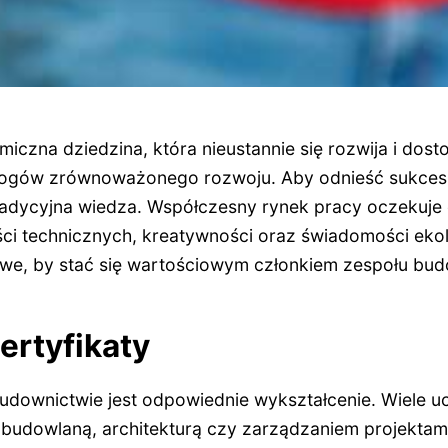
iczna dziedzina, która nieustannie się rozwija i do
ogów zrównoważonego rozwoju. Aby odnieść sukces w
tradycyjna wiedza. Współczesny rynek pracy oczekuj
ści technicznych, kreatywności oraz świadomości ekol
zowe, by stać się wartościowym członkiem zespołu bu
ertyfikaty
downictwie jest odpowiednie wykształcenie. Wiele ucz
ą budowlaną, architekturą czy zarządzaniem projektam