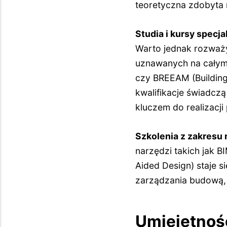
teoretyczna zdobyta n
Studia i kursy specja
Warto jednak rozważy
uznawanych na całym 
czy BREEAM (Building
kwalifikacje świadc
kluczem do realizac
Szkolenia z zakresu 
narzędzi takich jak 
Aided Design) staje s
zarządzania budową, 
Umiejętnośc