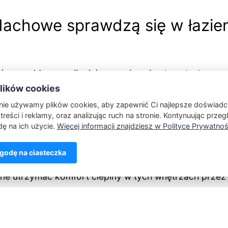
dachowe sprawdzą się w łazien
j na poddaszu najlepiej sprawdzą się
okna dachowe 
e jest wrażliwy na działanie wody i pary, a wysoka wil
ików cookies
łynie negatywnie na kondycję okien w dachu. Plasti
onie używamy plików cookies, aby zapewnić Ci najlepsze doświadc
treści i reklamy, oraz analizując ruch na stronie. Kontynuując przeg
 w czystości i pielęgnować w przypadku montażu w ta
ę na ich użycie.
Więcej informacji znajdziesz w Polityce Prywatnoś
enka. Bardzo ważne jest również to, by w pomieszcze
k łazienka, kuchnia czy sypialnia – zastosować okna 
odę na ciasteczka
znej, podczas gdy w nieogrzewanych wnętrzach nie ma
ne utrzymać komfort cieplny w tych wnętrzach przez 
rzewania poddasza. Na poddaszu ogrzewanym doskon
SHARE:
na dachowe Dakea
.