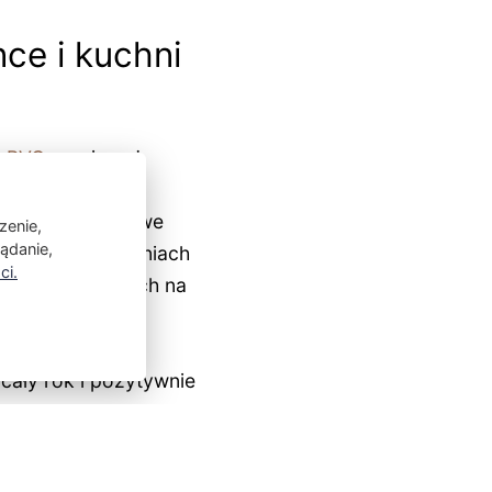
ce i kuchni
z PVC
, ponieważ
gotność w
kowe okna dachowe
zenie,
lądanie,
kich pomieszczeniach
ci.
niach ogrzewanych na
dachowe o dobrej
 to aż takiego
cały rok i pozytywnie
ale sprawdzą się
NASTĘPNY ARTYKUŁ