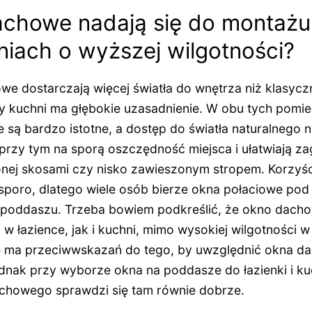
achowe nadają się do montaż
iach o wyższej wilgotności?
e dostarczają więcej światła do wnętrza niż klasycz
y kuchni ma głębokie uzasadnienie. W obu tych pomi
 są bardzo istotne, a dostęp do światła naturalnego 
przy tym na sporą oszczędność miejsca i ułatwiają 
onej skosami czy nisko zawieszonym stropem. Korzyśc
sporo, dlatego wiele osób bierze okna połaciowe pod
na poddaszu. Trzeba bowiem podkreślić, że okno dach
w łazience, jak i kuchni, mimo wysokiej wilgotności w
e ma przeciwwskazań do tego, by uwzględnić okna d
ednak przy wyborze okna na poddasze do łazienki i kuc
chowego sprawdzi się tam równie dobrze.