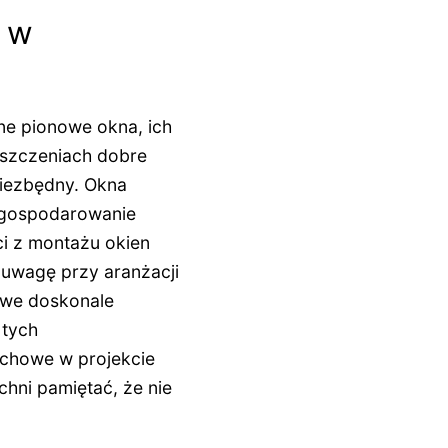
u w
ne pionowe okna, ich
eszczeniach dobre
niezbędny. Okna
zagospodarowanie
i z montażu okien
 uwagę przy aranżacji
owe doskonale
 tych
achowe w projekcie
hni pamiętać, że nie