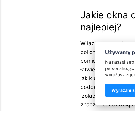
Jakie okna 
najlepiej?
W łazience urządzone
polichlorek winylu ni
Używamy pl
pomieszczeniu nie wp
Na naszej str
personalizując 
łatwiej też utrzymać
wyrażasz zgod
jak kuchnia czy łazi
poddaszu – takich ja
Wyrażam zg
izolacyjności termic
znaczenia. Pozwolą o
wpłyną na koszty og
POPRZEDNI ARTYKUŁ
energooszczędne
ok