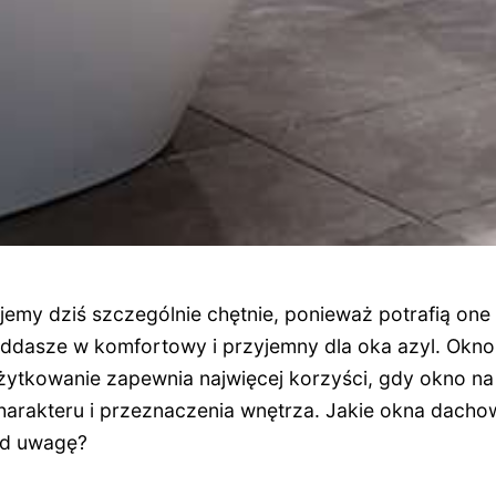
my dziś szczególnie chętnie, ponieważ potrafią one
oddasze w komfortowy i przyjemny dla oka azyl. Okn
 użytkowanie zapewnia najwięcej korzyści, gdy okno n
arakteru i przeznaczenia wnętrza. Jakie okna dacho
od uwagę?