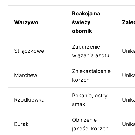
Reakcja na
Warzywo
świeży
Zale
obornik
Zaburzenie
Strączkowe
Unik
wiązania azotu
Zniekształcenie
Marchew
Unik
korzeni
Pękanie, ostry
Rzodkiewka
Unik
smak
Obniżenie
Burak
Unik
jakości korzeni