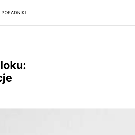
PORADNIKI
loku:
cje