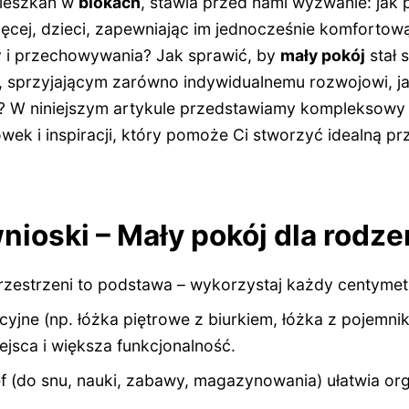
mieszkań w
blokach
, stawia przed nami wyzwanie: jak
ięcej, dzieci, zapewniając im jednocześnie komfortow
y i przechowywania? Jak sprawić, by
mały pokój
stał 
 sprzyjającym zarówno indywidualnemu rozwojowi, jak
 W niniejszym artykule przedstawiamy kompleksowy 
ek i inspiracji, który pomoże Ci stworzyć idealną pr
ioski – Mały pokój dla rodz
rzestrzeni to podstawa – wykorzystaj każdy centyme
yjne (np. łóżka piętrowe z biurkiem, łóżka z pojemnik
jsca i większa funkcjonalność.
f (do snu, nauki, zabawy, magazynowania) ułatwia org