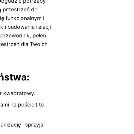
 pogodzić potrzeby
ą przestrzeń do
się funkcjonalnym i
 i budowaniu relacji
przewodnik, pełen
zestrzeń dla Twoich
eństwa:
tr kwadratowy.
ami na pościel) to
anizację i sprzyja