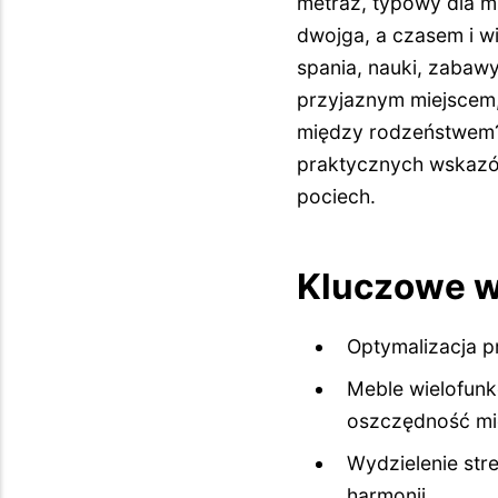
metraż, typowy dla 
dwojga, a czasem i w
spania, nauki, zabaw
przyjaznym miejscem,
między rodzeństwem?
praktycznych wskazów
pociech.
Kluczowe wn
Optymalizacja p
Meble wielofunkc
oszczędność mie
Wydzielenie stre
harmonii.