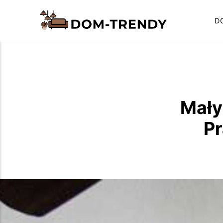
D
Mały
Pr