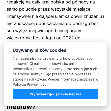
redakcję na cały kraj polska od północy na
samo południe przez wszystkie miesiące
intensywnej nie dającej ułamka chwili znużeniu i
nie znoszącej odpuszczania do poślizgu bez
snu wytężonej wielogodzinnej pracy
wielokrotnie bez urlopu od 2022 do
historycznego 2023 roku.
Używamy plików cookies
Na naszej stronie używamy plików cookies, aby
Jak potężne Oświadczenie z
zapewnić Ci najlepsze doświadczenie,
personalizując treści i reklamy, oraz analizując ruch
20 grudnia 2023 całkowicie
na stronie. Kontynuując przeglądanie, wyrażasz
zgodę na ich użycie.
Więcej informacji znajdziesz w
zmieniło skostniałą historię i
Polityce Prywatności.
postrzeganie polskich
Wyrażam zgodę na ciasteczka
telewizji w publicznych
mediów?