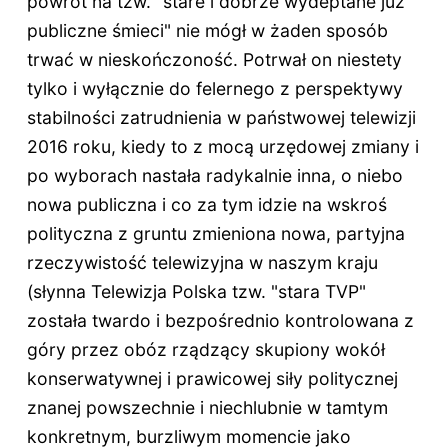
powrót na tzw. "stare i dobrze wydeptane już
publiczne śmieci" nie mógł w żaden sposób
trwać w nieskończoność. Potrwał on niestety
tylko i wyłącznie do felernego z perspektywy
stabilności zatrudnienia w państwowej telewizji
2016 roku, kiedy to z mocą urzędowej zmiany i
po wyborach nastała radykalnie inna, o niebo
nowa publiczna i co za tym idzie na wskroś
polityczna z gruntu zmieniona nowa, partyjna
rzeczywistość telewizyjna w naszym kraju
(słynna Telewizja Polska tzw. "stara TVP"
została twardo i bezpośrednio kontrolowana z
góry przez obóz rządzący skupiony wokół
konserwatywnej i prawicowej siły politycznej
znanej powszechnie i niechlubnie w tamtym
konkretnym, burzliwym momencie jako