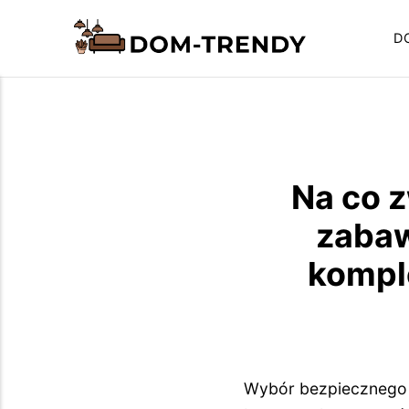
D
Na co 
zabaw
kompl
Wybór bezpiecznego p