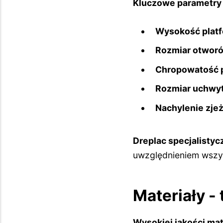
Kluczowe parametry d
Wysokość plat
Rozmiar otwor
Chropowatość 
Rozmiar uchwy
Nachylenie zjeż
Dreplac specjalistyc
uwzględnieniem wszys
Materiały -
Wysokiej jakości mat