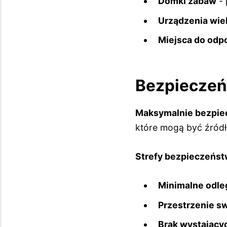
Domki zabaw
- 
Urządzenia wi
Miejsca do odp
Bezpieczeń
Maksymalnie bezpiec
które mogą być źród
Strefy bezpieczeńst
Minimalne odle
Przestrzenie 
Brak wystający