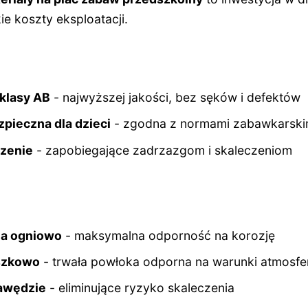
ie koszty eksploatacji.
 klasy AB
- najwyższej jakości, bez sęków i defektów
pieczna dla dzieci
- zgodna z normami zabawkarski
zenie
- zapobiegające zadrzazgom i skaleczeniom
na ogniowo
- maksymalna odporność na korozję
szkowo
- trwała powłoka odporna na warunki atmosf
awędzie
- eliminujące ryzyko skaleczenia