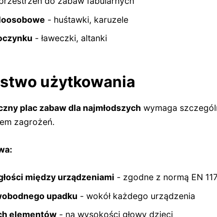
przestrzeń do zabaw fabularnych
eloosobowe
- huśtawki, karuzele
oczynku
- ławeczki, altanki
stwo użytkowania
zny plac zabaw dla najmłodszych
wymaga szczególne
łem zagrożeń.
wa:
głości między urządzeniami
- zgodne z normą EN 11
swobodnego upadku
- wokół każdego urządzenia
ch elementów
- na wysokości głowy dzieci