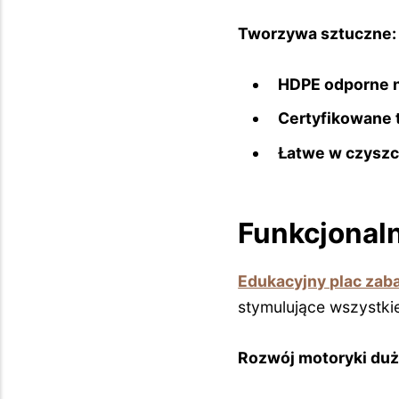
Tworzywa sztuczne:
HDPE odporne 
Certyfikowane 
Łatwe w czyszc
Funkcjonaln
Edukacyjny plac zab
stymulujące wszystki
Rozwój motoryki duż