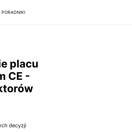
PORADNIKI
e placu
m CE -
ktorów
ych decyzji