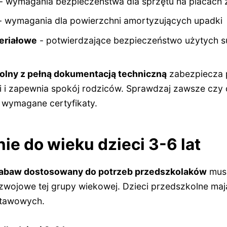
- wymagania bezpieczeństwa dla sprzętu na placach
 wymagania dla powierzchni amortyzujących upadki
teriałowe
- potwierdzające bezpieczeństwo użytych 
olny z pełną dokumentacją techniczną
zabezpiecza 
 i zapewnia spokój rodziców. Sprawdzaj zawsze czy
 wymagane certyfikaty.
e do wieku dzieci 3-6 lat
zabaw dostosowany do potrzeb przedszkolaków
musi
zwojowe tej grupy wiekowej. Dzieci przedszkolne mają
stawowych.