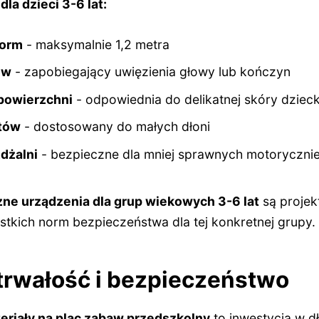
la dzieci 3-6 lat:
form
- maksymalnie 1,2 metra
ów
- zapobiegający uwięzienia głowy lub kończyn
powierzchni
- odpowiednia do delikatnej skóry dziec
tów
- dostosowany do małych dłoni
dżalni
- bezpieczne dla mniej sprawnych motorycznie
zne urządzenia dla grup wiekowych 3-6 lat
są projek
tkich norm bezpieczeństwa dla tej konkretnej grupy.
 trwałość i bezpieczeństwo
eriały na plac zabaw przedszkolny
to inwestycja w d