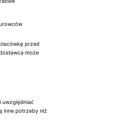
 zabaw
surowców
placówkę przed
 dostawca może
 uwzględniać
 inne potrzeby niż