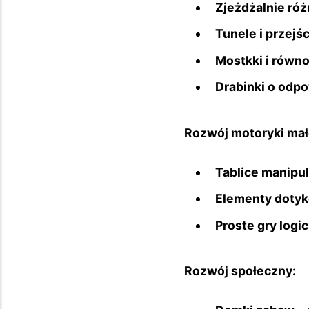
Zjeżdżalnie ró
Tunele i przejśc
Mostkki i równ
Drabinki o odp
Rozwój motoryki mał
Tablice manipu
Elementy doty
Proste gry logi
Rozwój społeczny: