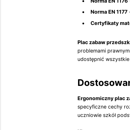
Norma EN 1176
Norma EN 1177
-
Certyfikaty ma
Plac zabaw przedszk
problemami prawnymi
udostępnić wszystkie
Dostosowani
Ergonomiczny plac 
specyficzne cechy ro
uczniowie szkół pod