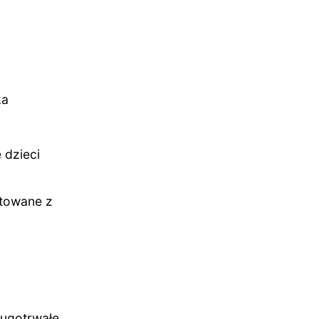
ka
 dzieci
towane z
ługotrwałe