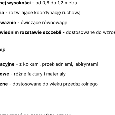
żnej wysokości
- od 0,6 do 1,2 metra
ia
- rozwijające koordynację ruchową
oważnie
- ćwiczące równowagę
owiednim rozstawie szczebli
- dostosowane do wzros
ej:
lacyjne
- z kołkami, przekładniami, labiryntami
kowe
- różne faktury i materiały
czne
- dostosowane do wieku przedszkolnego