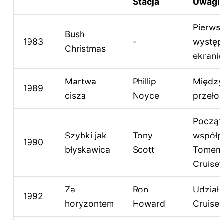
Stacja
Uwagi
Pierw
Bush
1983
-
wystę
Christmas
ekrani
Martwa
Phillip
Międz
1989
cisza
Noyce
przeł
Począ
Szybki jak
Tony
współ
1990
błyskawica
Scott
Tome
Cruise
Za
Ron
Udzia
1992
horyzontem
Howard
Cruise