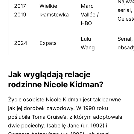
Najważ
2017-
Wielkie
Marc
serial,
2019
kłamstewka
Vallée /
Celest
HBO
Lulu
Serial,
2024
Expats
Wang
obsad
Jak wyglądają relacje
rodzinne Nicole Kidman?
Życie osobiste Nicole Kidman jest tak barwne
jak jej dorobek zawodowy. W 1990 roku
poślubiła Toma Cruise’a, z którym adoptowała
dwie pociechy: Isabellę Jane (ur. 1992) i