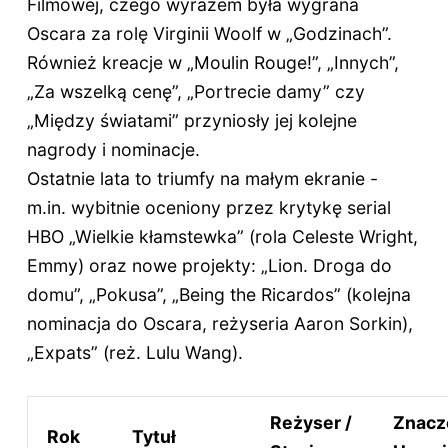
Filmowej, czego wyrazem była wygrana
Oscara za rolę Virginii Woolf w „Godzinach”.
Również kreacje w „Moulin Rouge!”, „Innych”,
„Za wszelką cenę”, „Portrecie damy” czy
„Między światami” przyniosły jej kolejne
nagrody i nominacje.
Ostatnie lata to triumfy na małym ekranie -
m.in. wybitnie oceniony przez krytykę serial
HBO „Wielkie kłamstewka” (rola Celeste Wright,
Emmy) oraz nowe projekty: „Lion. Droga do
domu”, „Pokusa”, „Being the Ricardos” (kolejna
nominacja do Oscara, reżyseria Aaron Sorkin),
„Expats” (reż. Lulu Wang).
Reżyser /
Znacz
Rok
Tytuł