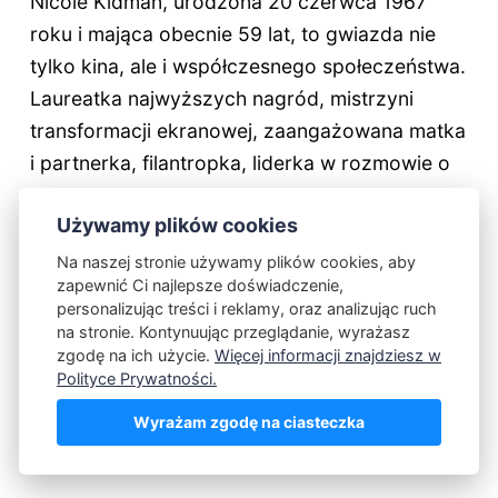
Nicole Kidman, urodzona 20 czerwca 1967
roku i mająca obecnie
59 lat
, to gwiazda nie
tylko kina, ale i współczesnego społeczeństwa.
Laureatka najwyższych nagród, mistrzyni
transformacji ekranowej, zaangażowana matka
i partnerka, filantropka, liderka w rozmowie o
prawach kobiet i wieku w mediach. Jej życie i
Używamy plików cookies
kariera to dowód na to, że granice wieku czy
stereotypów można przekraczać z odwagą i
Na naszej stronie używamy plików cookies, aby
zapewnić Ci najlepsze doświadczenie,
stylem - pozostając jednocześnie sobą i
personalizując treści i reklamy, oraz analizując ruch
solidarnie wspierając innych.
na stronie. Kontynuując przeglądanie, wyrażasz
zgodę na ich użycie.
Więcej informacji znajdziesz w
Polityce Prywatności.
POWIĄZANE TAGI:
Wyrażam zgodę na ciasteczka
LUDZIE