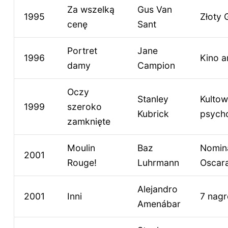
Za wszelką
Gus Van
1995
Złoty 
cenę
Sant
Portret
Jane
1996
Kino a
damy
Campion
Oczy
Stanley
Kultowy
1999
szeroko
Kubrick
psych
zamknięte
Moulin
Baz
Nomin
2001
Rouge!
Luhrmann
Oscar
Alejandro
2001
Inni
7 nag
Amenábar