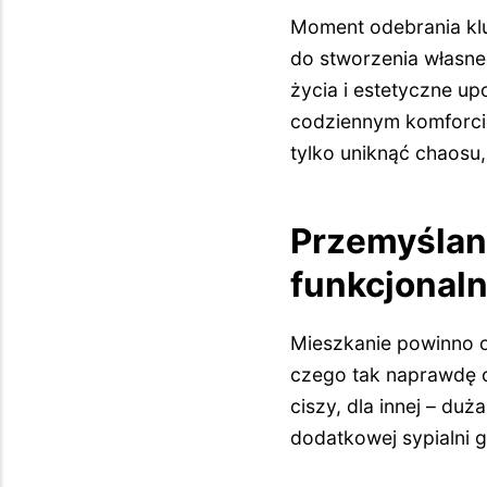
Moment odebrania kl
do stworzenia własneg
życia i estetyczne up
codziennym komforcie
tylko uniknąć chaosu,
Przemyślan
funkcjonal
Mieszkanie powinno 
czego tak naprawdę o
ciszy, dla innej – du
dodatkowej sypialni g