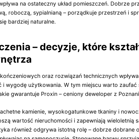
 wpływa na ostateczny układ pomieszczeń. Dobrze pr
ą, roboczą, sypialnianą – porządkuje przestrzeń i sp
ię bardziej naturalne.
zenia – decyzje, które kształ
wnętrza
ończeniowych oraz rozwiązań technicznych wpływa n
ść i wygodę użytkowania. W tym miejscu warto zaufa
akie gwarantuje Proxin – ceniony deweloper z Poznani
lachetne kamienie, wysokogatunkowe tkaniny i nowoc
szą wartość nieruchomości i zapewniają wieloletnią s
tyka również odgrywa istotną rolę – dobrze dobrane o
wpływając na samopoczucie. Stonowane barwy sprzyja