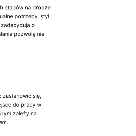
ch etapów na drodze
alne potrzeby, styl
e zadecydują o
łania pozwolą nie
zastanowić się,
ejsce do pracy w
tórym zależy na
nem.