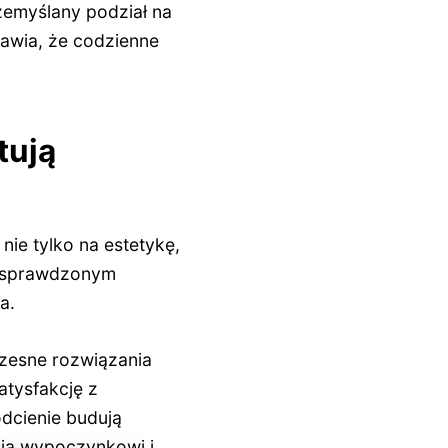
zemyślany podział na
rawia, że codzienne
tują
ie tylko na estetykę,
ć sprawdzonym
a.
zesne rozwiązania
atysfakcję z
dcienie budują
ją wypoczynkowi i