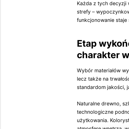
Każda z tych decyzji
strefy – wypoczynkow
funkcjonowanie staje s
Etap wykońc
charakter 
Wybór materiałów wyk
lecz także na trwało
standardom jakości, j
Naturalne drewno, sz
technologiczne podno
użytkowania. Kolorys
atmosferę wnętrza, 