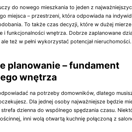
uczy do nowego mieszkania to jeden z najważniejszy
o miejsca – przestrzeni, która odpowiada na indywidu
odobania. To także czas decyzji, które w dużej mierz
 i funkcjonalności wnętrza. Dobrze zaplanowane dzia
 ale też w pełni wykorzystać potencjał nieruchomości.
e planowanie – fundament
nego wnętrza
odpowiadać na potrzeby domowników, dlatego musisz 
czekujesz. Dla jednej osoby najważniejsze będzie mi
ża strefa dzienna do wspólnego spędzania czasu. Niek
ościnnej, inni wolą otwartą kuchnię połączoną z salo