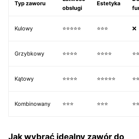
Typ zaworu
Estetyka
obsługi
fu
Kulowy
⭐⭐⭐⭐⭐
⭐⭐⭐
❌
Grzybkowy
⭐⭐⭐⭐
⭐⭐⭐⭐
⭐
Kątowy
⭐⭐⭐⭐
⭐⭐⭐⭐⭐
⭐
Kombinowany
⭐⭐⭐
⭐⭐⭐
⭐
Jak wybrać idealny zawór do