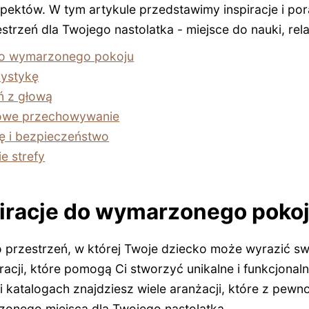
spektów. W tym artykule przedstawimy inspiracje i po
strzeń dla Twojego nastolatka - miejsce do nauki, rel
 do wymarzonego pokoju
rystykę
ń z głową
owe przechowywanie
ę i bezpieczeństwo
e strefy
piracje do wymarzonego poko
 przestrzeń, w której Twoje dziecko może wyrazić sw
racji, które pomogą Ci stworzyć unikalne i funkcjona
i katalogach znajdziesz wiele aranżacji, które z pewno
onego miejsca dla Twojego nastolatka.