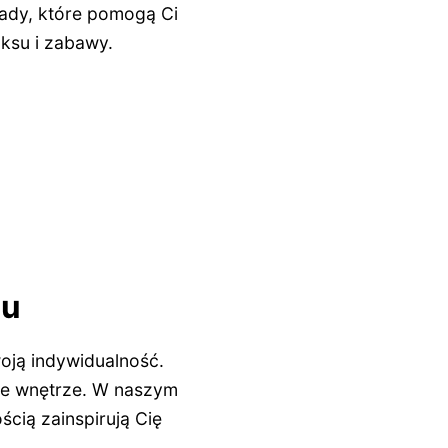
rady, które pomogą Ci
aksu i zabawy.
ju
oją indywidualność.
lne wnętrze. W naszym
ścią zainspirują Cię