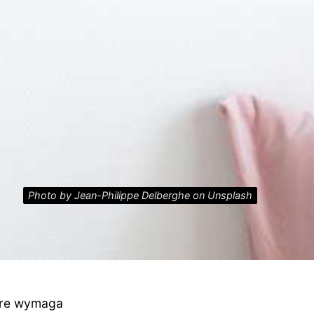
Photo by Jean-Philippe Delberghe on Unsplash
óre wymaga