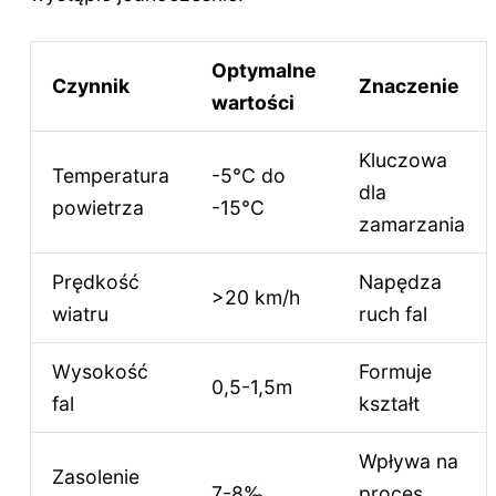
Optymalne
Czynnik
Znaczenie
wartości
Kluczowa
Temperatura
-5°C do
dla
powietrza
-15°C
zamarzania
Prędkość
Napędza
>20 km/h
wiatru
ruch fal
Wysokość
Formuje
0,5-1,5m
fal
kształt
Wpływa na
Zasolenie
7-8‰
proces