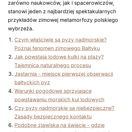
zarówno naukowców, jak i spacerowiczów,
stanowi jeden z najbardziej spektakularnych
przykładów zimowej metamorfozy polskiego
wybrzeża.
Czym właściwie są pyzy nadmorskie?
Poznaj fenomen zimowego Bałtyku
Jak powstają lodowe kulki na plaży?
Tajemnica naturalnego procesu
Jastarnia - miejsce pierwszej obserwacji
bałtyckich pyz
Warunki pogodowe sprzyjające
powstawaniu morskich kul lodowych
Czy pyzy nadmorskie są niebezpieczne?
Zasady bezpiecznego kontaktu
Podobne zjawiska na świecie - gdzie