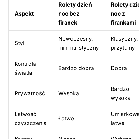
Rolety dzień
Rolety dzi
Aspekt
noc bez
noc z
firanek
firankami
Nowoczesny,
Klasyczny,
Styl
minimalistyczny
przytulny
Kontrola
Bardzo dobra
Dobra
światła
Bardzo
Prywatność
Wysoka
wysoka
Łatwość
Umiarkowa
Łatwe
czyszczenia
łatwe