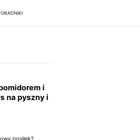
PORADNIKI
 pomidorem i
 na pyszny i
iowy posiłek?