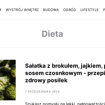
M
WYSTRÓJ WNĘTRZ
BUDOWA
OGRÓD
LIFESTYLE
Dieta
Sałatka z brokułem, jajkiem,
sosem czosnkowym - przepis
zdrowy posiłek
7 PAŹDZIERNIKA 2024
Szukasz pomysłu na lekki, pełnowartośc