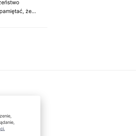
czeństwo
 pamiętać, że…
zenie,
lądanie,
ci.