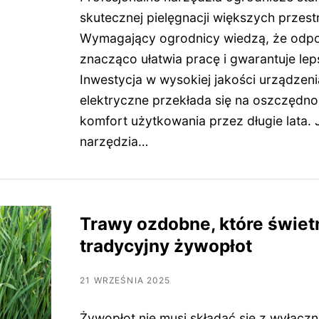
skutecznej pielęgnacji większych przestr
Wymagający ogrodnicy wiedzą, że odpo
znacząco ułatwia pracę i gwarantuje lep
Inwestycja w wysokiej jakości urządzeni
elektryczne przekłada się na oszczędno
komfort użytkowania przez długie lata. 
narzędzia…
Trawy ozdobne, które świet
tradycyjny żywopłot
21 WRZEŚNIA 2025
Żywopłot nie musi składać się z wyłącznie