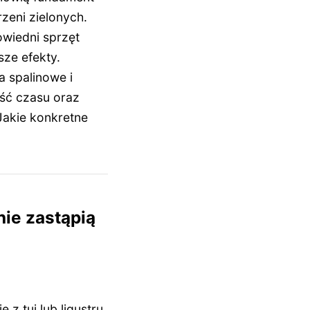
zeni zielonych.
wiedni sprzęt
sze efekty.
a spalinowe i
ść czasu oraz
Jakie konkretne
nie zastąpią
 z tui lub ligustru.