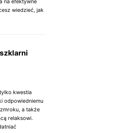
la na efektywne
esz wiedzieć, jak
szklarni
tylko kwestia
ięki odpowiedniemu
 zmroku, a także
cą relaksowi.
datniać