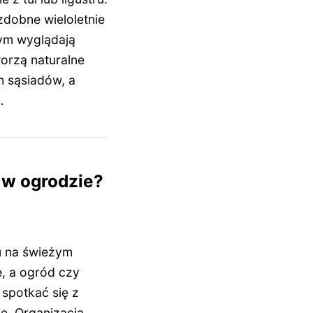
dobne wieloletnie
tym wyglądają
orzą naturalne
m sąsiadów, a
…
 w ogrodzie?
u na świeżym
e, a ogród czy
 spotkać się z
le. Organizacja