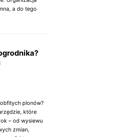
mna, a do tego
 ogrodnika?
c
 obfitych plonów?
rzędzie, które
rok – od wysiewu
wych zmian,