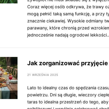
Coraz więcej osób odkrywa, że trawy oz
mogą pełnić taką samą funkcję, a przy 
znacznie ciekawiej. Wysokie odmiany tw
parawany, które chronią przed wzrokie
jednocześnie nadają ogrodowi lekkości
Jak zorganizować przyjęcie
21 WRZEŚNIA 2025
Lato to idealny czas do spędzania czas
powietrzu. Dni są długie, wieczory ciepł
taras to idealna przestrzeń do tego, aby
najbliższymi i wspólnie celebrować chwi