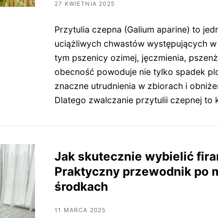
27 KWIETNIA 2025
Przytulia czepna (Galium aparine) to jed
uciążliwych chwastów występujących w
tym pszenicy ozimej, jęczmienia, pszenż
obecność powoduje nie tylko spadek pl
znaczne utrudnienia w zbiorach i obniżen
Dlatego zwalczanie przytulii czepnej to
Jak skutecznie wybielić fira
Praktyczny przewodnik po 
środkach
11 MARCA 2025