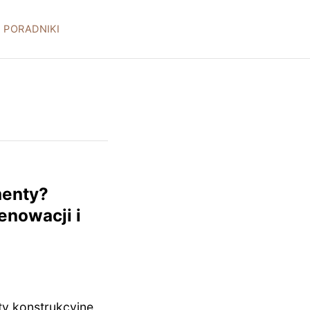
PORADNIKI
menty?
enowacji i
y konstrukcyjne