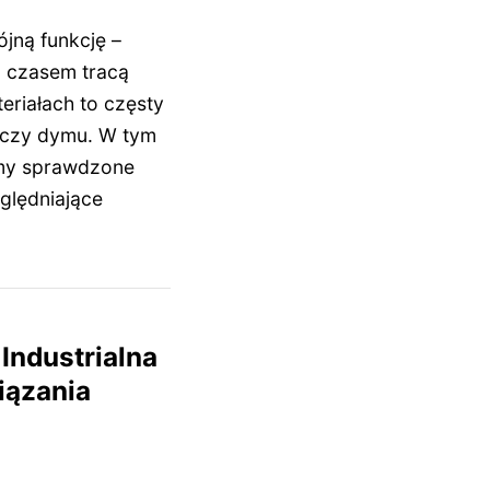
jną funkcję –
 z czasem tracą
eriałach to częsty
V czy dymu. W tym
my sprawdzone
zględniające
 Industrialna
iązania