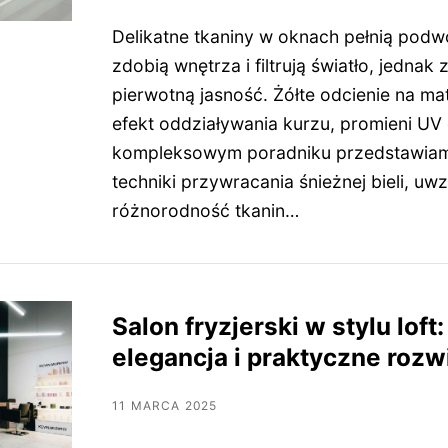
Delikatne tkaniny w oknach pełnią podwó
zdobią wnętrza i filtrują światło, jednak
pierwotną jasność. Żółte odcienie na mat
efekt oddziaływania kurzu, promieni U
kompleksowym poradniku przedstawia
techniki przywracania śnieżnej bieli, uw
różnorodność tkanin…
Salon fryzjerski w stylu loft:
elegancja i praktyczne rozw
11 MARCA 2025