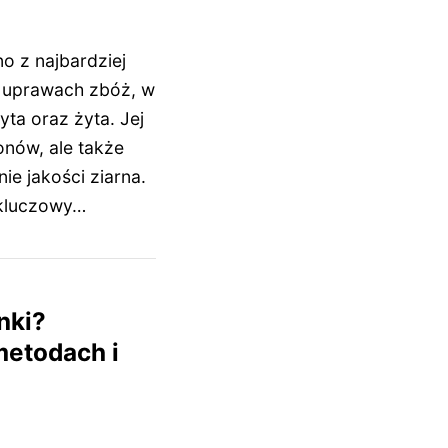
no z najbardziej
 uprawach zbóż, w
yta oraz żyta. Jej
onów, ale także
ie jakości ziarna.
 kluczowy…
nki?
metodach i