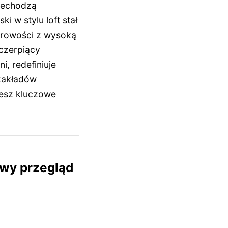
zechodzą
i w stylu loft stał
surowości z wysoką
 czerpiący
i, redefiniuje
 zakładów
yjesz kluczowe
wy przegląd