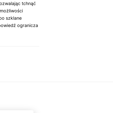
ozwalając tchnąć
 możliwości
po szklane
powiedź ogranicza