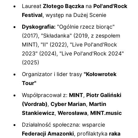
Laureat
Złotego Bączka
na
Pol'and'Rock
Festival
, występ na Dużej Scenie
Dyskografia:
"Ogólnie rzecz biorąc"
(2017), "Składanka" (2019, z zespołem
MINT), "II" (2022), "Live Pol'and'Rock
2023" (2024), "Live Pol'and'Rock 2024"
(2025)
Organizator i lider trasy
"Kołowrotek
Tour"
Współpracował z:
MINT
,
Piotr Galiński
(Vordrab)
,
Cyber Marian
,
Martin
Stankiewicz
,
Werosława
,
MINT.music
Działalność społeczna: wsparcie
Federacji Amazonki
, profilaktyka
raka