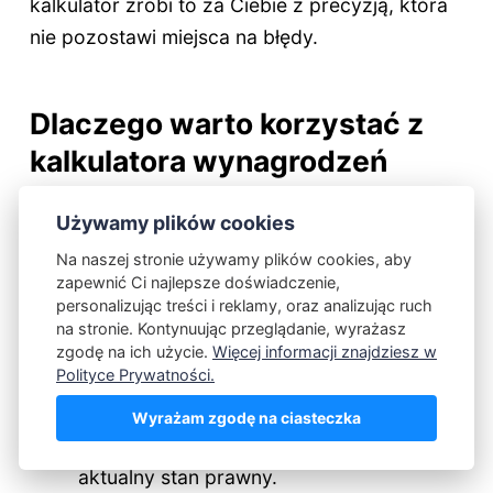
kalkulator zrobi to za Ciebie z precyzją, która
nie pozostawi miejsca na błędy.
Dlaczego warto korzystać z
kalkulatora wynagrodzeń
online?
Używamy plików cookies
Automatyczna aktualizacja przepisów:
Na naszej stronie używamy plików cookies, aby
zapewnić Ci najlepsze doświadczenie,
Przepisy podatkowe i stawki składek ZUS
personalizując treści i reklamy, oraz analizując ruch
zmieniają się stosunkowo często. Dobry
na stronie. Kontynuując przeglądanie, wyrażasz
kalkulator jest zawsze na bieżąco z
zgodę na ich użycie.
Więcej informacji znajdziesz w
Polityce Prywatności.
najnowszymi regulacjami prawnymi, więc
masz absolutną pewność, że Twoje
Wyrażam zgodę na ciasteczka
obliczenia są poprawne i odzwierciedlają
aktualny stan prawny.