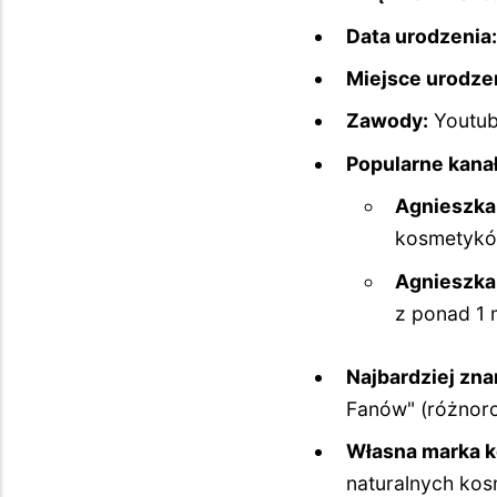
Data urodzenia:
Miejsce urodze
Zawody:
Youtube
Popularne kana
Agnieszka
kosmetyków
Agnieszka
z ponad 1 
Najbardziej zna
Fanów" (różnoro
Własna marka 
naturalnych kos