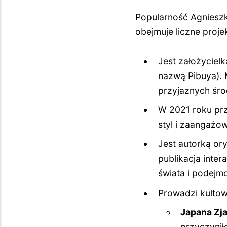
Popularność Agnieszki
obejmuje liczne proje
Jest założyciel
nazwą Pibuya). 
przyjaznych śr
W 2021 roku prz
styl i zaangażo
Jest autorką ory
publikacja inte
świata i podej
Prowadzi kultow
Japana Zj
przyczynił