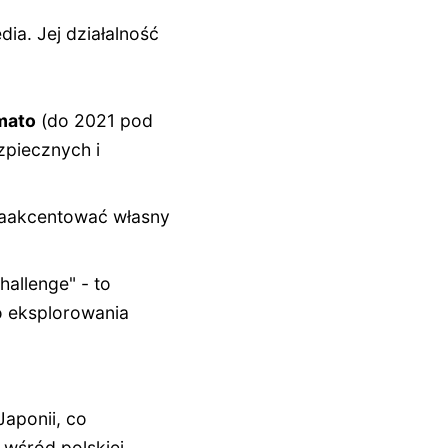
ia. Jej działalność
mato
(do 2021 pod
zpiecznych i
zaakcentować własny
hallenge" - to
o eksplorowania
Japonii, co
 wśród polskiej