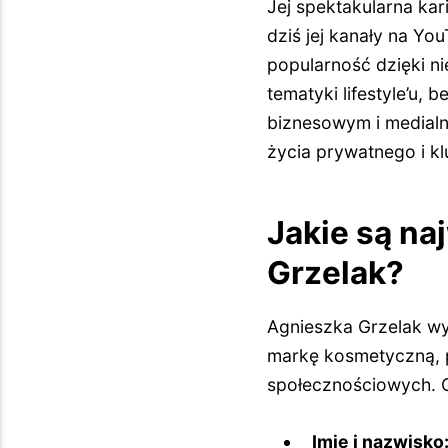
Jej spektakularna kar
dziś jej kanały na Yo
popularność dzięki n
tematyki lifestyle’u, 
biznesowym i medial
życia prywatnego i 
Jakie są na
Grzelak?
Agnieszka Grzelak wy
markę kosmetyczną, p
społecznościowych. O
Imię i nazwisko