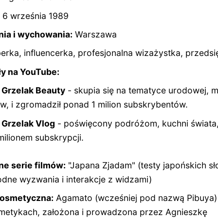
6 września 1989
nia i wychowania:
Warszawa
rka, influencerka, profesjonalna wizażystka, przedsi
ły na YouTube:
 Grzelak Beauty
- skupia się na tematyce urodowej, m
, i zgromadził ponad 1 milion subskrybentów.
 Grzelak Vlog
- poświęcony podróżom, kuchni świata, l
milionem subskrypcji.
ne serie filmów:
"Japana Zjadam" (testy japońskich sł
dne wyzwania i interakcje z widzami)
kosmetyczna:
Agamato (wcześniej pod nazwą Pibuya) -
metykach, założona i prowadzona przez Agnieszkę