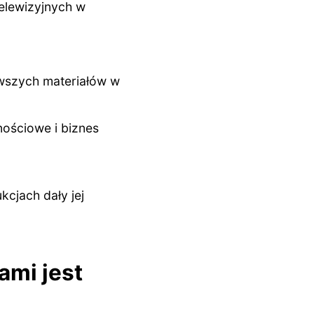
telewizyjnych w
rwszych materiałów w
nościowe i biznes
cjach dały jej
ami jest