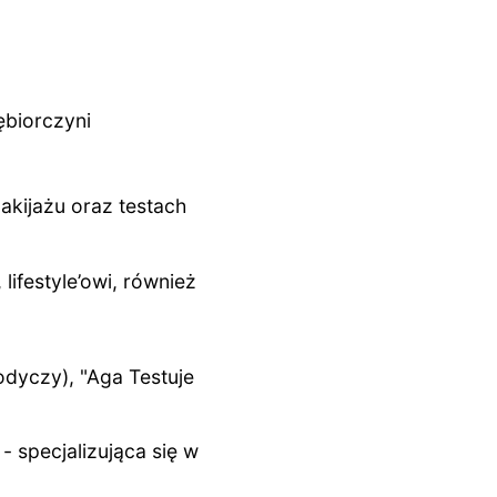
ębiorczyni
akijażu oraz testach
ifestyle’owi, również
odyczy), "Aga Testuje
 specjalizująca się w