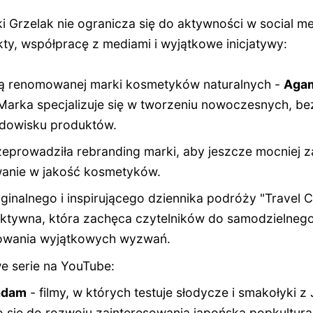
 Grzelak nie ogranicza się do aktywności w social med
kty, współpracę z mediami i wyjątkowe inicjatywy:
ką renomowanej marki kosmetyków naturalnych -
Aga
Marka specjalizuje się w tworzeniu nowoczesnych, be
odowisku produktów.
eprowadziła rebranding marki, aby jeszcze mocniej 
wanie w jakość kosmetyków.
ginalnego i inspirującego dziennika podróży "Travel C
raktywna, która zachęca czytelników do samodzielneg
mowania wyjątkowych wyzwań.
e serie na YouTube:
adam
- filmy, w których testuje słodycze i smakołyki z 
o się do rozwoju zainteresowania japońską popkulturą