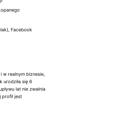
ji
akopanego
lak), Facebook
i w realnym biznesie,
 urodziła się 6
upływu lat nie zwalnia
profil jest