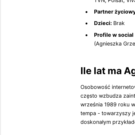
TVN, Polsat, Viv
Partner życiowy
Dzieci:
Brak
Profile w social
(Agnieszka Grze
Ile lat ma 
Osobowość internetowa
często wzbudza zaint
września 1989 roku 
tempa - towarzyszy je
doskonałym przykłade