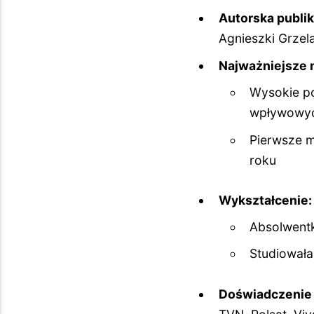
Autorska publik
Agnieszki Grzel
Najważniejsze n
Wysokie po
wpływowyc
Pierwsze m
roku
Wykształcenie:
Absolwentk
Studiowała
Doświadczenie