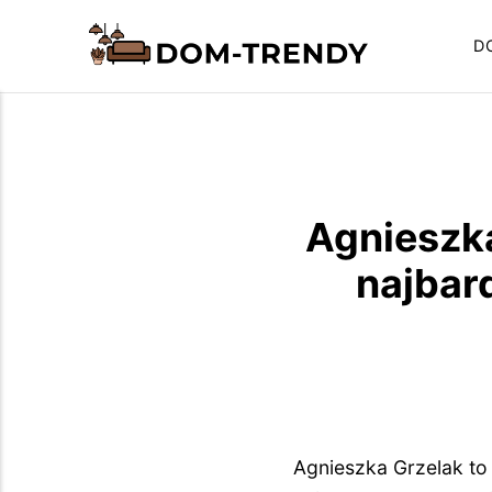
D
Agnieszka
najbar
Agnieszka Grzelak to