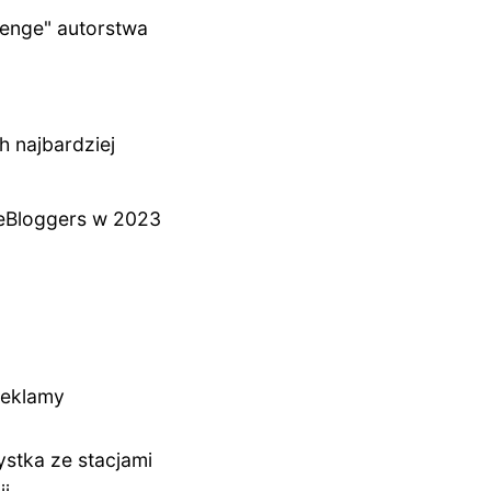
lenge" autorstwa
 najbardziej
eeBloggers w 2023
Reklamy
stka ze stacjami