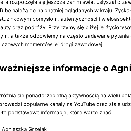
iera rozpoczęła się jeszcze zanim świat usłyszał o zaw
uTube należą do najchętniej oglądanych w kraju. Zysk
ietuzinkowym pomysłom, autentyczności i wieloaspek
beauty oraz podróży. Przyjrzymy się bliżej jej życiory
nym, a także odpowiemy na często zadawane pytania 
kluczowych momentów jej drogi zawodowej.
jważniejsze informacje o Agn
różnia się ponadprzeciętną aktywnością na wielu pol
rowadzi popularne kanały na YouTube oraz stale udzi
to podstawowe informacje, które warto znać:
:
Agnieszka Grzelak