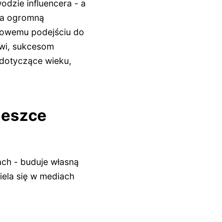
odzie influencera - a
ała ogromną
towemu podejściu do
sowi, sukcesom
dotyczące wieku,
ieszce
ach - buduje własną
ela się w mediach