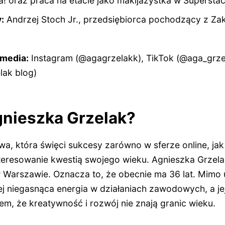
a! oraz praca na etacie jako makijażystka w Superstac
:
Andrzej Stoch Jr., przedsiębiorca pochodzący z Z
 media:
Instagram (@agagrzelakk), TikTok (@aga_grze
lak blog)
Agnieszka Grzelak?
, która święci sukcesy zarówno w sferze online, jak 
eresowanie kwestią swojego wieku. Agnieszka Grzelak
w Warszawie. Oznacza to, że obecnie ma
36 lat
. Mimo 
j niegasnąca energia w działaniach zawodowych, a jej 
m, że kreatywność i rozwój nie znają granic wieku.