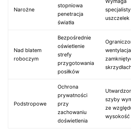
Wymaga
stopniowa
Narożne
specjalist
penetracja
uszczelek
światła
Bezpośrednie
Ograniczo
oświetlenie
Nad blatem
wentylacja
strefy
roboczym
zamknięty
przygotowania
skrzydłac
posiłków
Ochrona
Utwardzo
prywatności
szyby wy
Podstropowe
przy
ze względ
zachowaniu
wysokość
doświetlenia