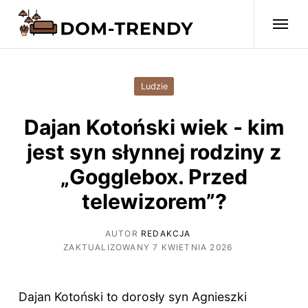
Ludzie
Dajan Kotoński wiek - kim
jest syn słynnej rodziny z
„Gogglebox. Przed
telewizorem”?
AUTOR
REDAKCJA
ZAKTUALIZOWANY 7 KWIETNIA 2026
Dajan Kotoński to dorosły syn Agnieszki