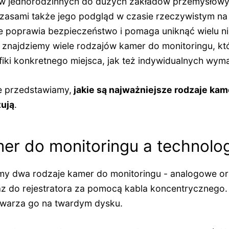
 jednorodzinnych do dużych zakładów przemysłowy
 czasami także jego podgląd w czasie rzeczywistym na
e poprawia bezpieczeństwo i pomaga uniknąć wielu n
 znajdziemy wiele rodzajów kamer do monitoringu, k
ki konkretnego miejsca, jak też indywidualnych wy
e przedstawiamy,
jakie są najważniejsze
rodzaje kam
zują
.
er do monitoringu a technolog
my dwa rodzaje kamer do monitoringu - analogowe or
az do rejestratora za pomocą kabla koncentrycznego. 
etwarza go na twardym dysku.