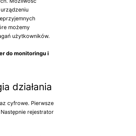
ch. Możliwość
 urządzeniu
ieprzyjemnych
tóre możemy
magań użytkowników.
er do monitoringu
i
ia działania
az cyfrowe. Pierwsze
Następnie rejestrator