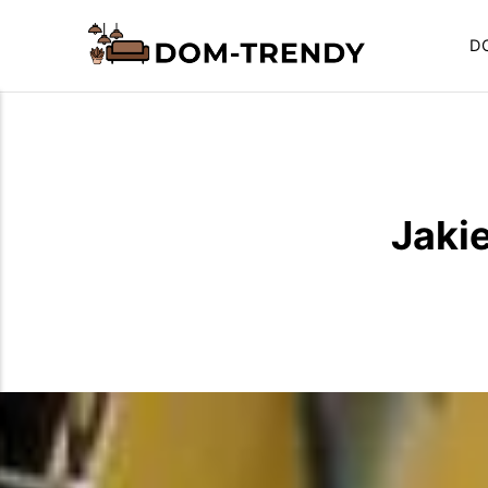
D
Jaki