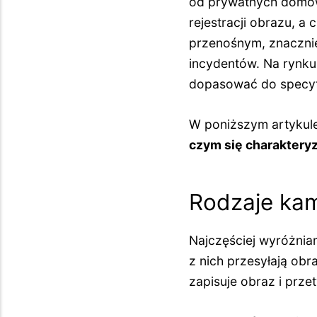
od prywatnych domów
rejestracji obrazu, a
przenośnym, znaczni
incydentów. Na rynku
dopasować do specyfi
W poniższym artykul
czym się charaktery
Rodzaje kam
Najczęściej wyróżnia
z nich przesyłają obr
zapisuje obraz i prz