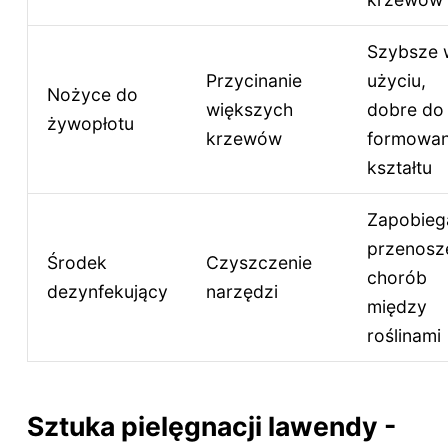
Szybsze 
Przycinanie
użyciu,
Nożyce do
większych
dobre do
żywopłotu
krzewów
formowan
kształtu
Zapobieg
przenosz
Środek
Czyszczenie
chorób
dezynfekujący
narzędzi
między
roślinami
Sztuka pielęgnacji lawendy -