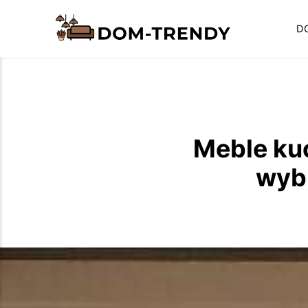
D
Meble ku
wyb