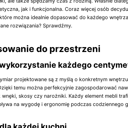
i, ale także spędzamy czas z rodziną. Właśnie dlatego
tyczna, jak i funkcjonalna. Coraz więcej osób decydu
 które można idealnie dopasować do każdego wnętrza
ane rozwiązania? Sprawdźmy.
sowanie do przestrzeni
wykorzystanie każdego centyme
miar projektowane są z myślą o konkretnym wnętrzu 
Dzięki temu można perfekcyjnie zagospodarować naw
ak wnęki, skosy czy narożniki. Każdy element mebli traf
wpływa na wygodę i ergonomię podczas codziennego 
dla każdej kuchni