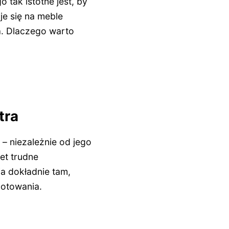
 tak istotne jest, by
je się na meble
. Dlaczego warto
tra
– niezależnie od jego
et trudne
ia dokładnie tam,
gotowania.