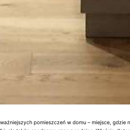
ajważniejszych pomieszczeń w domu – miejsce, gdzie n