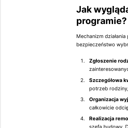
Jak wygląd
programie?
Mechanizm działania 
bezpieczeństwo wybr
Zgłoszenie rod
zainteresowanych
Szczegółowa kwa
potrzeb rodziny
Organizacja wy
całkowicie odci
Realizacja remo
szefa budowy. D