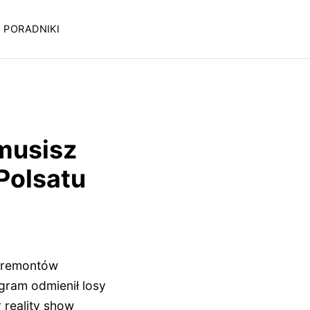
PORADNIKI
musisz
Polsatu
 remontów
gram odmienił losy
 reality show