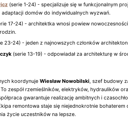
icz
(serie 1-24) - specjalizuje się w funkcjonalnym pr
z adaptacji domów do indywidualnych wyzwań.
rie 17-24) - architektka wnosi powiew nowoczesności
rodzin.
ie 23-24) - jeden z najnowszych członków architekton
lczyk
(serie 13-19) - odpowiadał za architekturę w ś
nych koordynuje
Wiesław Nowobilski
, szef budowy z
. To zespół rzemieślników, elektryków, hydraulików ora
współpraca gwarantuje realizację ambitnych i czasoc
kipa remontowa staje się niejednokrotnie bohaterem 
ia życie uczestników na lepsze.