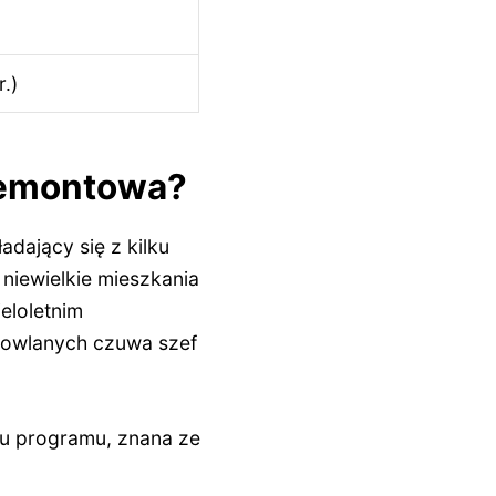
.)
 remontowa?
dający się z kilku
niewielkie mieszkania
eloletnim
dowlanych czuwa szef
ku programu, znana ze