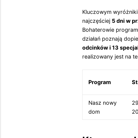
Kluczowym wyróżnikiem
najczęściej
5 dni w 
Bohaterowie programu
działań poznają dop
odcinków i 13 specj
realizowany jest na t
Program
St
Nasz nowy
29
dom
2