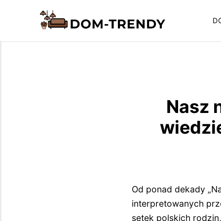
D
Nasz 
wiedzi
Od ponad dekady „Na
interpretowanych prze
setek polskich rodzin