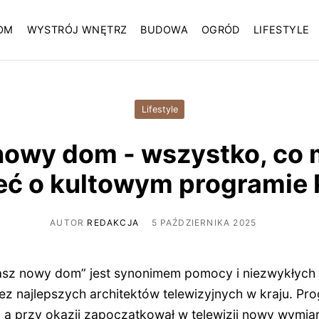
OM
WYSTRÓJ WNĘTRZ
BUDOWA
OGRÓD
LIFESTYLE
Lifestyle
nowy dom - wszystko, co 
eć o kultowym programie 
AUTOR
REDAKCJA
5 PAŹDZIERNIKA 2025
sz nowy dom” jest synonimem pomocy i niezwykłych
z najlepszych architektów telewizyjnych w kraju. Pro
, a przy okazji zapoczątkował w telewizji nowy wymiar