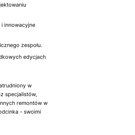
ojektowaniu
 i innowacyjne
icznego zespołu.
rodkowych edycjach
atrudniony w
z specjalistów,
hłonnych remontów w
odcinka - swoimi