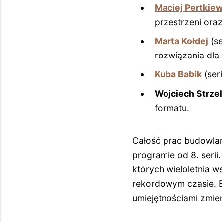
Maciej Pertkiew
przestrzeni ora
Marta Kołdej
(se
rozwiązania dla 
Kuba Babik
(ser
Wojciech Strze
formatu.
Całość prac budowla
programie od 8. serii
których wieloletnia 
rekordowym czasie. E
umiejętnościami zmien