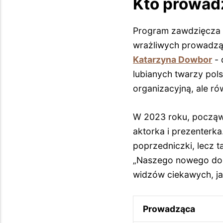
Kto prowadz
Program zawdzięcza 
wrażliwych prowadzący
Katarzyna Dowbor
- 
lubianych twarzy pols
organizacyjną, ale ró
W 2023 roku, począws
aktorka i prezenterk
poprzedniczki, lecz 
„Naszego nowego dom
widzów ciekawych, j
Prowadząca