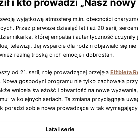
ił i kto prowadzi „Nasz now
swoją wyjątkową atmosferę m.in. obecności charyzma
ch. Przez pierwsze dziesięć lat i aż 20 serii, sercem
dziennikarka, której empatia i autentyczność uczyniły j
kiej telewizji. Jej wsparcie dla rodzin objawiało się n
wnież realną troską o ich emocje i dobrostan.
zy od 21. serii, rolę prowadzącej przejęła
Elżbieta
a. Nowa gospodyni programu nie tylko zachowała przy
także wniosła świeżość i otwartość na nowe wyzwania,
u” w kolejnych seriach. Ta zmiana przyciągnęła uw
ak poradzi sobie nowa prowadząca w tak wymagający
Lata i serie