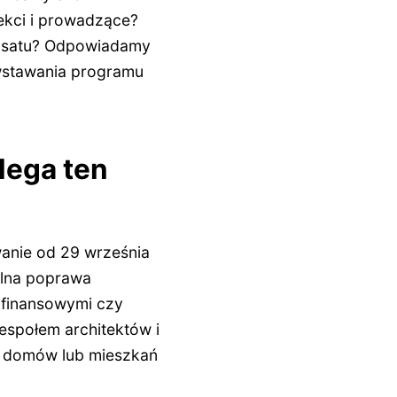
ekci i prowadzące?
olsatu? Odpowiadamy
wstawania programu
lega ten
wanie od 29 września
alna poprawa
 finansowymi czy
espołem architektów i
 domów lub mieszkań