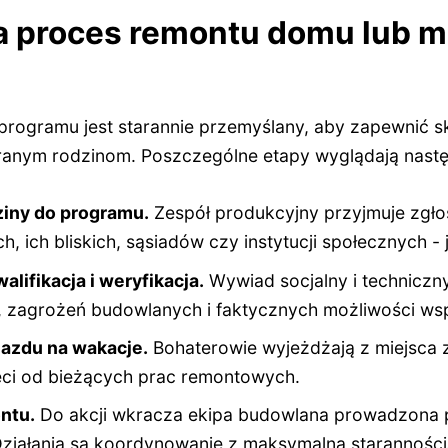
a proces remontu domu lub m
programu jest starannie przemyślany, aby zapewnić 
anym rodzinom. Poszczególne etapy wyglądają nastę
ziny do programu.
Zespół produkcyjny przyjmuje zgł
, ich bliskich, sąsiadów czy instytucji społecznych -
lifikacja i weryfikacja.
Wywiad socjalny i techniczn
, zagrożeń budowlanych i faktycznych możliwości wsp
jazdu na wakacje.
Bohaterowie wyjeżdżają z miejsca 
ęci od bieżących prac remontowych.
ntu.
Do akcji wkracza ekipa budowlana prowadzona p
ziałania są koordynowanie z maksymalną starannością