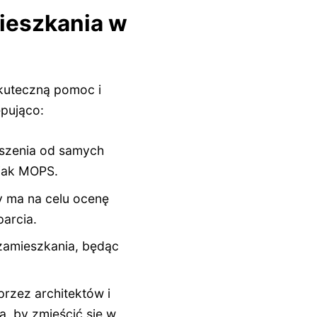
ieszkania w
skuteczną pomoc i
pująco:
oszenia od samych
 jak MOPS.
y ma na celu ocenę
arcia.
zamieszkania, będąc
rzez architektów i
, by zmieścić się w