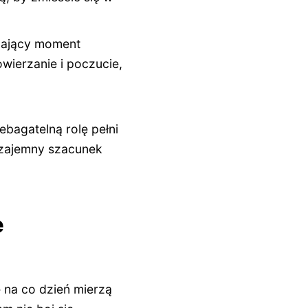
zający moment
wierzanie i poczucie,
ebagatelną rolę pełni
wzajemny szacunek
e
 na co dzień mierzą