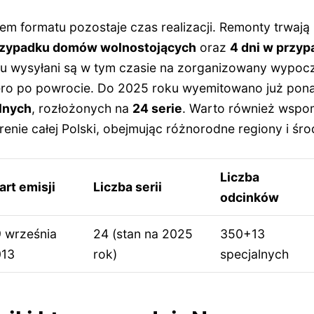
 formatu pozostaje czas realizacji. Remonty trwają z
przypadku domów wolnostojących
oraz
4 dni w przy
 wysyłani są w tym czasie na zorganizowany wypocz
iero po powrocie. Do 2025 roku wyemitowano już po
alnych
, rozłożonych na
24 serie
. Warto również wspo
erenie całej Polski, obejmując różnorodne regiony i ś
Liczba
art emisji
Liczba serii
odcinków
 września
24 (stan na 2025
350+13
013
rok)
specjalnych