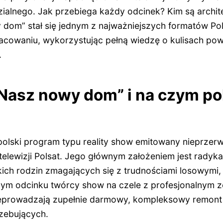
ialnego. Jak przebiega każdy odcinek? Kim są archit
 dom” stał się jednym z najważniejszych formatów P
cowaniu, wykorzystując pełną wiedzę o kulisach po
.
Nasz nowy dom” i na czym po
olski program typu reality show emitowany nieprzer
 telewizji Polsat. Jego głównym założeniem jest radyk
ich rodzin zmagających się z trudnościami losowymi,
m odcinku twórcy show na czele z profesjonalnym z
eprowadzają zupełnie darmowy, kompleksowy remont
rzebujących.