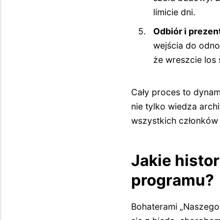
limicie dni.
Odbiór i prezen
wejścia do odno
że wreszcie los 
Cały proces to dynami
nie tylko wiedza arc
wszystkich członków 
Jakie histo
programu?
Bohaterami „Naszego 