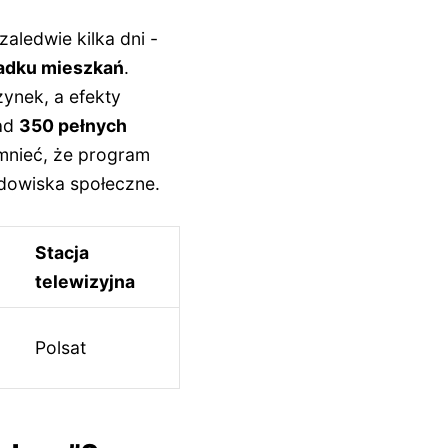
aledwie kilka dni -
padku mieszkań
.
ynek, a efekty
nad
350 pełnych
mnieć, że program
rodowiska społeczne.
Stacja
telewizyjna
Polsat