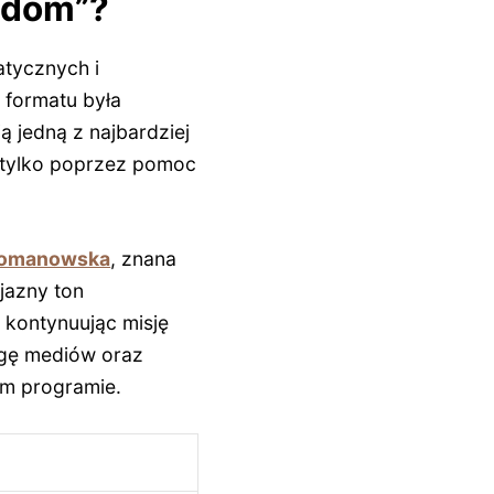
y dom”?
tycznych i
 formatu była
ą jedną z najbardziej
ie tylko poprzez pomoc
 Romanowska
, znana
jazny ton
 kontynuując misję
agę mediów oraz
m programie.