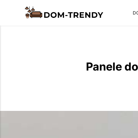
D
Panele d