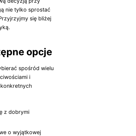
ową decyzją przy
 nie tylko sprostać
rzyjrzyjmy się bliżej
yką.
tępne opcje
bierać spośród wielu
ciwościami i
 konkretnych
ę z dobrymi
we o wyjątkowej