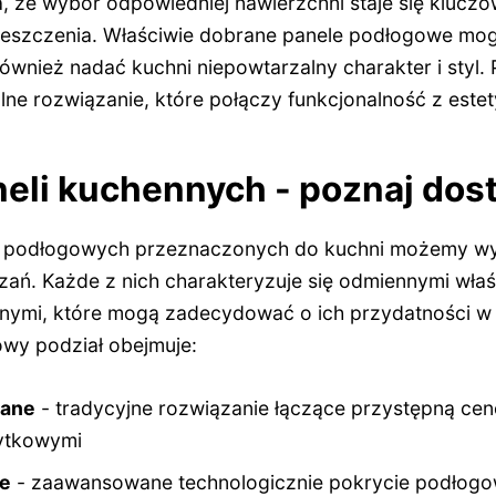
a, że wybór odpowiedniej nawierzchni staje się klucz
eszczenia. Właściwie dobrane panele podłogowe mogą
wnież nadać kuchni niepowtarzalny charakter i styl. P
lne rozwiązanie, które połączy funkcjonalność z estet
eli kuchennych - poznaj dos
w podłogowych przeznaczonych do kuchni możemy wy
ań. Każde z nich charakteryzuje się odmiennymi właś
znymi, które mogą zadecydować o ich przydatności w
wy podział obejmuje:
wane
- tradycyjne rozwiązanie łączące przystępną cen
ytkowymi
we
- zaawansowane technologicznie pokrycie podłogo