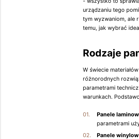
- wszystko to sprawi
urządzaniu tego pomi
tym wyzwaniom, ale ró
temu, jak wybrać idea
Rodzaje pan
W świecie materiałó
różnorodnych rozwiąz
parametrami technic
warunkach. Podstawo
Panele lamino
parametrami uż
Panele winylo