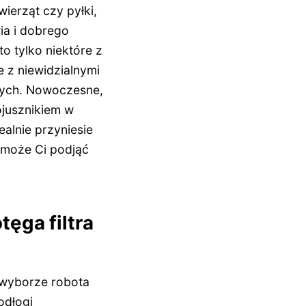
ierząt czy pyłki,
wia i dobrego
o tylko niektóre z
 z niewidzialnymi
cych. Nowoczesne,
ojusznikiem w
alnie przyniesie
omoże Ci podjąć
tęga filtra
 wyborze robota
odłogi