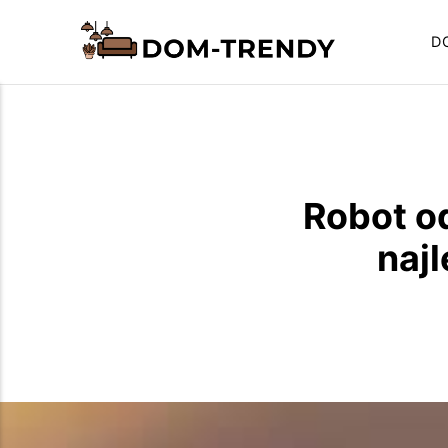
D
Robot od
naj