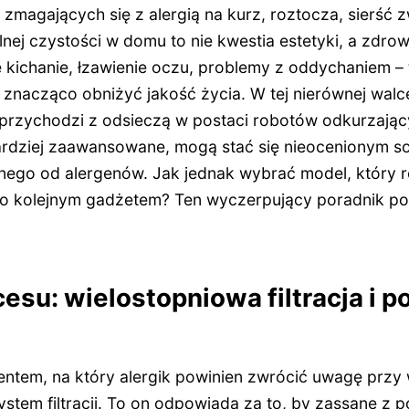
zmagających się z alergią na kurz, roztocza, sierść zw
lnej czystości w domu to nie kwestia estetyki, a zdro
kichanie, łzawienie oczu, problemy z oddychaniem – t
znacząco obniżyć jakość życia. W tej nierównej walce
 przychodzi z odsieczą w postaci robotów odkurzają
 bardziej zaawansowane, mogą stać się nieocenionym s
ego od alergenów. Jak jednak wybrać model, który re
ylko kolejnym gadżetem? Ten wyczerpujący poradnik p
esu: wielostopniowa filtracja i po
ntem, na który alergik powinien zwrócić uwagę przy
ystem filtracji. To on odpowiada za to, by zassane z p