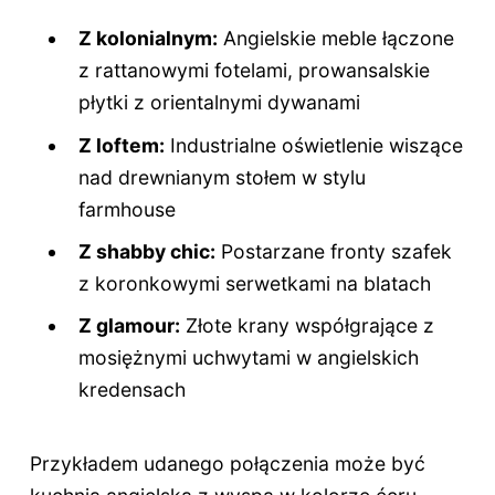
Z kolonialnym:
Angielskie meble łączone
z rattanowymi fotelami, prowansalskie
płytki z orientalnymi dywanami
Z loftem:
Industrialne oświetlenie wiszące
nad drewnianym stołem w stylu
farmhouse
Z shabby chic:
Postarzane fronty szafek
z koronkowymi serwetkami na blatach
Z glamour:
Złote krany współgrające z
mosiężnymi uchwytami w angielskich
kredensach
Przykładem udanego połączenia może być