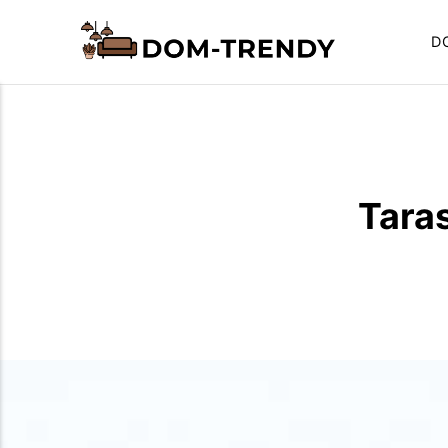
D
Taras