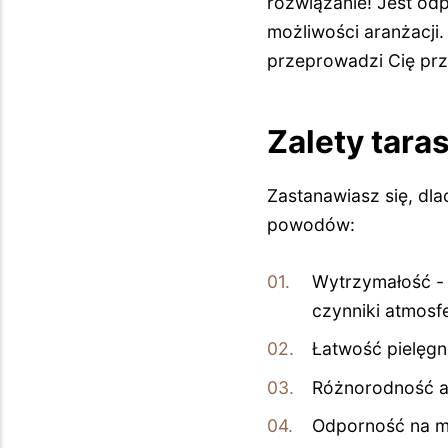
rozwiązanie! Jest od
możliwości aranżacji
przeprowadzi Cię prz
Zalety tara
Zastanawiasz się, dl
powodów:
Wytrzymałość - 
czynniki atmosf
Łatwość pielęgna
Różnorodność ar
Odporność na mró