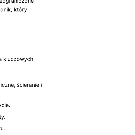
nieograniczone
dnik, który
ka kluczowych
zne, ścieranie i
cie.
ty.
u.