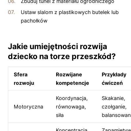
Zbuduj tunel z materiału ogrodniczego
Ustaw slalom z plastikowych butelek lub
pachołków
Jakie umiejętności rozwija
dziecko na torze przeszkód?
Sfera
Rozwijane
Przykłady
rozwoju
kompetencje
ćwiczeń
Koordynacja,
Skakanie,
Motoryczna
równowaga,
czołganie,
siła
balansowan
Koncentracja,
Zapamiętyw