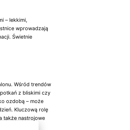
 – lekkimi,
 ostnice wprowadzają
acji. Świetnie
alonu. Wśród trendów
potkań z bliskimi czy
lko ozdobą – może
dzień. Kluczową rolę
a także nastrojowe