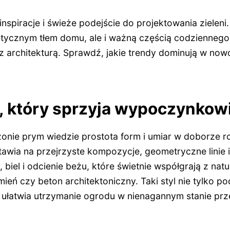
nspiracje i świeże podejście do projektowania zielen
stetycznym tłem domu, ale i ważną częścią codzienneg
 z architekturą. Sprawdź, jakie trendy dominują w no
, który sprzyja wypoczynkow
ie prym wiedzie prostota form i umiar w doborze ro
tawia na przejrzyste kompozycje, geometryczne linie 
ń
, biel i odcienie beżu, które świetnie współgrają z nat
mień czy beton architektoniczny. Taki styl nie tylko p
e ułatwia utrzymanie ogrodu w nienagannym stanie prz