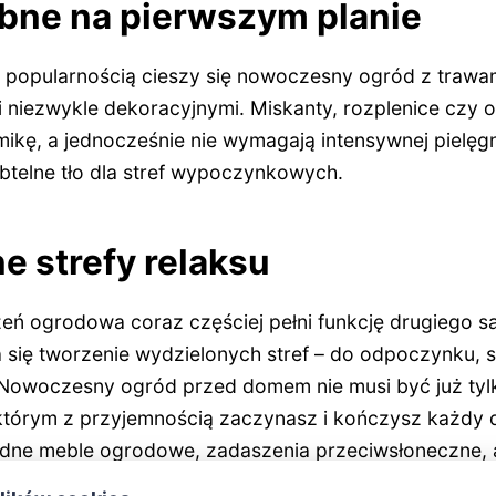
bne na pierwszym planie
popularnością cieszy się nowoczesny ogród z trawami
 i niezwykle dekoracyjnymi. Miskanty, rozplenice czy
mikę, a jednocześnie nie wymagają intensywnej pielęgn
ubtelne tło dla stref wypoczynkowych.
e strefy relaksu
ń ogrodowa coraz częściej pełni funkcję drugiego s
 się tworzenie wydzielonych stref – do odpoczynku, s
. Nowoczesny ogród przed domem nie musi być już ty
 którym z przyjemnością zaczynasz i kończysz każdy 
dne meble ogrodowe, zadaszenia przeciwsłoneczne, 
re pozwala korzystać z ogrodu również po zmroku.