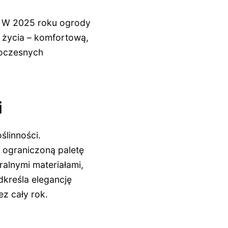
i. W 2025 roku ogrody
o życia – komfortową,
woczesnych
i
ślinności.
i ograniczoną paletę
uralnymi materiałami,
odkreśla elegancję
ez cały rok.