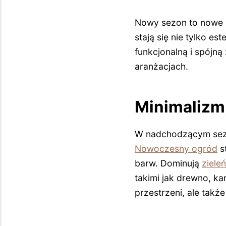
Nowy sezon to nowe i
stają się nie tylko e
funkcjonalną i spójną
aranżacjach.
Minimalizm
W nadchodzącym sezon
Nowoczesny ogród
s
barw. Dominują
ziele
takimi jak drewno, ka
przestrzeni, ale takż