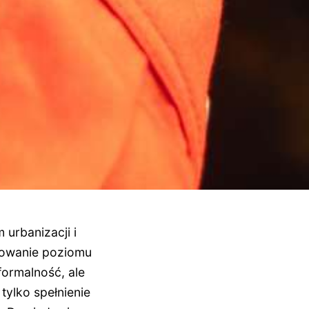
 urbanizacji i
olowanie poziomu
formalność, ale
ylko spełnienie