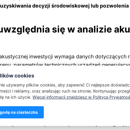
uzyskiwania decyzji środowiskowej lub pozwolenia
uwzględnia się w analizie ak
 akustycznej inwestycji wymaga danych dotyczących 
enu, parametrów technicznych urządzeń generujących 
oraz aktualnego poziomu hałasu w miejscu inwestycji
ików cookies
a dokonuje modelowania emisji hałasu i porównuje wyn
onie używamy plików cookies, aby zapewnić Ci najlepsze doświadc
treści i reklamy, oraz analizując ruch na stronie. Kontynuując przeg
ę na ich użycie.
Więcej informacji znajdziesz w Polityce Prywatnoś
 ryzyko przekroczenia dopuszczalnych wartości, kon
odę na ciasteczka
iednich środków zaradczych.
Mogą to być np. ekran
łasu czy modernizacja instalacji technicznych. Tego ty