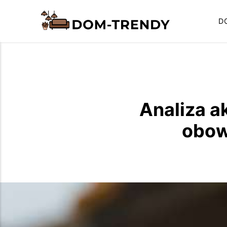
D
Analiza a
obow