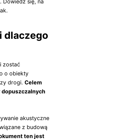
 Dowiedz się, na
rak.
i dlaczego
i zostać
ko o obiekty
czy drogi.
Celem
zy dopuszczalnych
aływanie akustyczne
powiązane z budową
okument ten jest