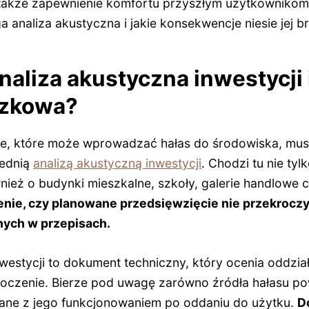
także zapewnienie komfortu przyszłym użytkownikom.
 analiza akustyczna i jakie konsekwencje niesie jej b
naliza akustyczna inwestycji 
ązkowa?
e, które może wprowadzać hałas do środowiska, mus
ednią
analizą akustyczną inwestycji
. Chodzi tu nie tyl
nież o budynki mieszkalne, szkoły, galerie handlowe 
zenie, czy planowane przedsięwzięcie nie przekroc
nych w przepisach.
nwestycji to dokument techniczny, który ocenia oddzi
toczenie. Bierze pod uwagę zarówno źródła hałasu 
iązane z jego funkcjonowaniem po oddaniu do użytku.
D