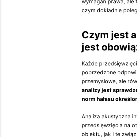
wymagań prawa, ale 
czym dokładnie polega
Czym jest a
jest obowi
Każde przedsięwzięci
poprzedzone odpowi
przemysłowe, ale rów
analizy jest sprawd
norm hałasu określo
Analiza akustyczna i
przedsięwzięcia na o
obiektu, jak i te zw