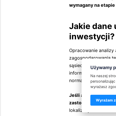
wymagany na etapie 
Jakie dane 
inwestycji?
Opracowanie analizy
zagospodarowania ter
sąsiednich budynków 
Używamy pl
informacji specjalist
Na naszej str
normami.
personalizując 
wyrażasz zgod
Jeśli analiza wykaże
Wyrażam zg
zastosowanie odpow
lokalizacji źródeł ha